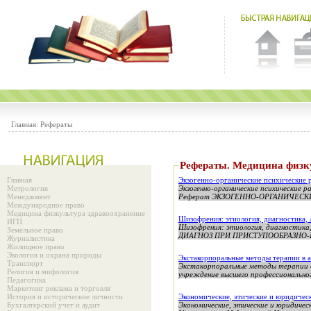
Главная:
Рефераты
Рефераты. Медицина физк
Главная
Экзогенно-органические психические 
Метрология
Экзогенно-органические психические 
Менеджмент
Реферат ЭКЗОГЕННО-ОРГАНИЧЕСКИ
Международное право
Медицина физкультура здравоохранение
Шизофрения: этиология, диагностика, 
ИГП
Шизофрения: этиология, диагнос
Земельное право
ДИАГНОЗ ПРИ ПРИСТУПООБРАЗНО-
Журналистика
Жилищное право
Экология и охрана природы
Экстакорпоральные методы терапии в 
Транспорт
Экстакорпоральные методы терапии в
Религия и мифология
учреждение высшего профессионального
Педагогика
Маркетинг реклама и торговля
История и исторические личности
Экономические, этические и юридичес
Бухгалтерский учет и аудит
Экономические, этические и юридиче