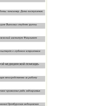
боты: пенсионер. Дата поступления:
ицине Выполнил студент группы
ронежский институт Факультет
ельствует о глубоком эстрогенном
 СКОРОЙ МЕДИЦИНСКОЙ ПОМОЩИ»
щая непосредственно за работу
чное проявление ряда эндокринных
ования Оренбургская медицинская