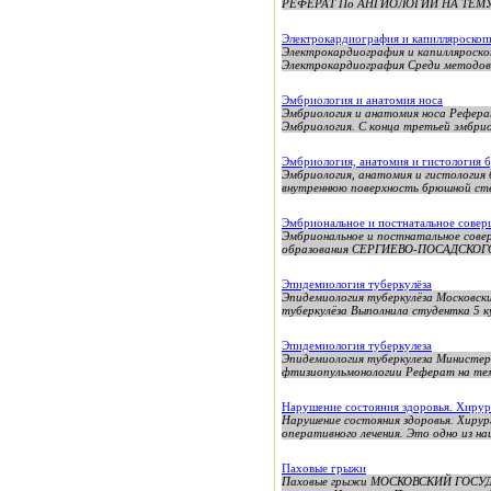
РЕФЕРАТ По АНГИОЛОГИИ НА ТЕМУ: Э
Электрокардиография и капилляроскопи
Электрокардиография и капилляроско
Электрокардиография Среди методов ф
Эмбриология и анатомия носа
Эмбриология и анатомия носа Реферат
Эмбриология. С конца третьей эмбрион
Эмбриология, анатомия и гистология
Эмбриология, анатомия и гистология
внутреннюю поверхность брюшной сте
Эмбриональное и постнатальное совер
Эмбриональное и постнатальное сове
образования СЕРГИЕВО-ПОСАДСКОГ
Эпидемиология туберкулёза
Эпидемиология туберкулёза Московск
туберкулёза Выполнила студентка 5 ку
Эпидемиология туберкулеза
Эпидемиология туберкулеза Министер
фтизиопульмонологии Реферат на тему
Нарушение состояния здоровья. Хирур
Нарушение состояния здоровья. Хиру
оперативного лечения. Это одно из наи
Паховые грыжи
Паховые грыжи МОСКОВСКИЙ ГОСУ