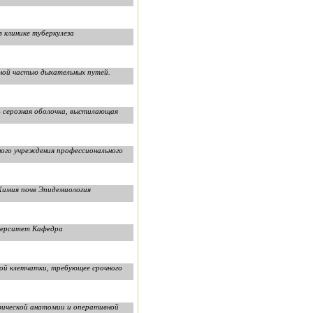
 клинике туберкулеза
ьной частью дыхательных путей.
 серозная оболочка, выстилающая
ого учреждения профессионального
Химия почв Эпидемиология
иверситет Кафедра
ной клетчатки, требующее срочного
ской анатомии и оперативной