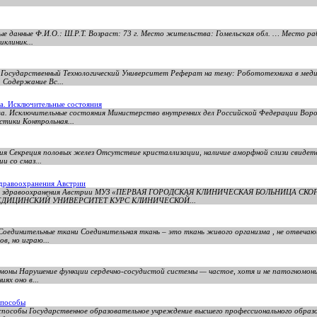
.
 данные Ф.И.О.: Ш.Р.Т. Возраст: 73 г. Место жительства: Гомельская обл. … Место ра
иклиник...
 Государственный Технологический Университет Реферат на тему: Робототехника в мед
 Содержание Вс...
а. Исключительные состояния
ва. Исключительные состояния Министерство внутренних дел Российской Федерации Во
стики Контрольная...
ия Секреция половых желез Отсутствие кристаллизации, наличие аморфной слизи свидет
и со смаз...
здравоохранения Австрии
теме здравоохранения Австрии МУЗ «ПЕРВАЯ ГОРОДСКАЯ КЛИНИЧЕСКАЯ БОЛЬНИЦА
ДИЦИНСКИЙ УНИВЕРСИТЕТ КУРС КЛИНИЧЕСКОЙ...
оединительные ткани Соединительная ткань – это ткань живого организма , не отвечаю
в, но играю...
моны Нарушение функции сердечно-сосудистой системы — частое, хотя и не патогномони
ях оно в...
способы
 способы Государственное образовательное учреждение высшего профессионального образ