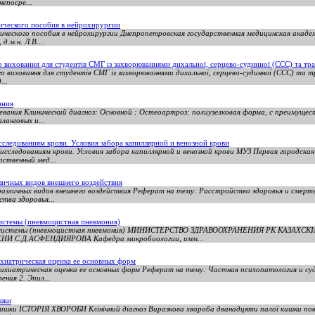
епосре...
ического пособия в нейрохирургии
ического пособия в нейрохирургии Днепропетровская государственная медицинская акаде
.м.н. Л.В....
 виховання для студентів СМГ із захворюваннями дихальної, серцево-судинної (ССС) та тра
о виховання для студентів СМГ із захворюваннями дихальної, серцево-судинної (ССС) та т
...
ания
вания Клинический диагноз: Основной : Остеоартроз: полиузелковая форма, с преимуще
ланговых и...
следованиям крови. Условия забора капиллярной и венозной крови
сследованиям крови. Условия забора капиллярной и венозной крови МУЗ Первая городская
ственный мед...
зличных видов внешнего воздействия
азличных видов внешнего воздействия Реферат на тему: Расстройство здоровья и смерть
тва здоровья...
истемы (пневмоцистная пневмония)
й системы (пневмоцистная пневмония) МИНИСТЕРСТВО ЗДРАВООХРАНЕНИЯ РК КАЗА
С.Д.АСФЕНДИЯРОВА Кафедра микробиологии, имм...
ихиатрическая оценка ее основных форм
ихиатрическая оценка ее основных форм Реферат на тему: Частная психопатология и суд
ния 2. Эпил...
ишки
ишки ІСТОРІЯ ХВОРОБИ Клінічний діагноз Виразкова хвороба дванадцяти палої кишки пов