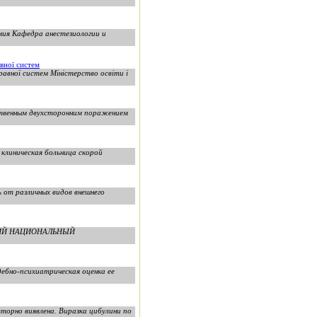
мия Кафедра анестезиологии и
вної систем
равної систем Міністерство освіти і
ственным двухсторонним поражением
 клиническая больница скорой
 от различных видов внешнего
ХСКИЙ НАЦИОНАЛЬНЫЙ
ебно-психиатрическая оценка ее
торно виявлена. Виразка цибулини по