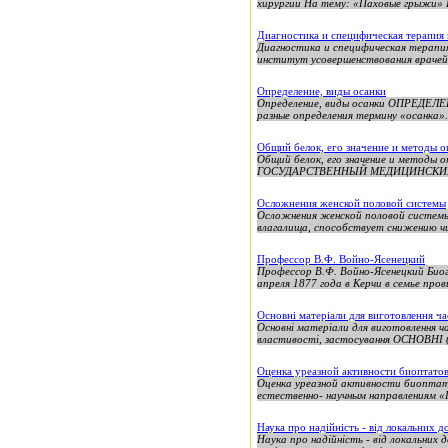
хирургии На тему: «Паховые грыжи» В
Диагностика и специфическая терапия
Диагностика и специфическая тера
институт усовершенствования враче
Определение, виды осанки
Определение, виды осанки ОПРЕДЕЛЕ
разные определения термину «осанка». 
Общий белок, его значение и методы о
Общий белок, его значение и ме
ГОСУДАРСТВЕННЫЙ МЕДИЦИНСКИЙ
Осложнения женской половой системы
Осложнения женской половой систем
влагалища, способствует снижению чи
Профессор В.Ф. Войно-Ясенецкий
Профессор В.Ф. Войно-Ясенецкий Биог
апреля 1877 года в Керчи в семье прови
Основні матеріали для виготовлення ча
Основні матеріали для виготовлення ч
властивості, застосування ОСНОВНІ (
Оценка уреазной активности биоптатов 
Оценка уреазной активности биоптатов
естественно- научным направлениям «П
Наука про надійність - від локальних 
Наука про надійність - від локальних 