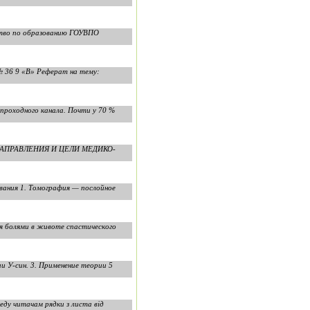
ство по образованию ГОУВПО
 36 9 «В» Реферат на тему:
епроходного канала. Почти у 70 %
 НАПРАВЛЕНИЯ И ЦЕЛИ МЕДИКО-
вания 1. Томография — послойное
ся болями в животе спастического
и У-син. 3. Применение теории 5
еду читачам рядки з листа від