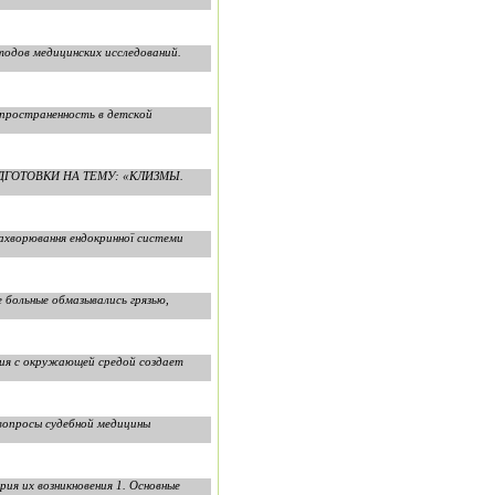
одов медицинских исследований.
спространенность в детской
ДГОТОВКИ НА ТЕМУ: «КЛИЗМЫ.
ахворювання ендокринної системи
 больные обмазывались грязью,
вия с окружающей средой создает
вопросы судебной медицины
рия их возникновения 1. Основные