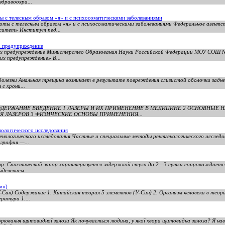
здравоохра...
ы с телесным образом «я» и с психосоматическими заболеваниями
оты с телесным образом «я» и с психосоматическими заболеваниями Федеральное агент
ситет» Институт пед...
х предупреждение
 их предупреждение Министерство Образования Науки Российской Федерации МОУ СОШ №
их предупреждение» В...
 болезни Анальная трещина возникает в результате повреждения слизистой оболочки задн
с хрони...
ине СОДЕРЖАНИЕ ВВЕДЕНИЕ 1 ЛАЗЕРЫ И ИХ ПРИМЕНЕНИЕ В МЕДИЦИНЕ 2 ОСНОВНЫЕ
 ЛАЗЕРОВ 3 ФИЗИЧЕСКИЕ ОСНОВЫ ПРИМЕНЕНИЯ...
нологического исследования
нологического исследования Частные и специальные методы рентгенологического исследо
графия —...
апор. Спастический запор характеризуется задержкой стула до 2—3 сутки сопровождает
делением...
ин)
Син) Содержание 1. Китайская теория 5 элементов (У-Син) 2. Организм человека в теори
ратура 1....
рювання щитовидної залози Як почувається людина, у якої хвора щитовидна залоза? Я нав