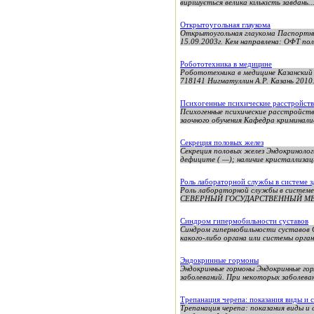
вирішується велика кількість завдань..
Открытоугольная глаукома
Открытоугольная глаукома Паспортные
15.09.2003г. Кем направлена: ОФТ пол
Робототехника в медицине
Робототехника в медицине Казанский
718141 Нигматуллин А.Р. Казань 2010.
Психогенные психические расстройств
Психогенные психические расстройст
заочного обучения Кафедра криминали
Секреция половых желез
Секреция половых желез Эндокринолог
дефиците ( —); наличие кристаллизаци
Роль лабораторной службы в системе 
Роль лабораторной службы в сис
СЕВЕРНЫЙ ГОСУДАРСТВЕННЫЙ МЕ
Синдром гипермобильности суставов
Синдром гипермобильности суставов С
какого-либо органа или системы органо
Эндокринные гормоны
Эндокринные гормоны Эндокринные гор
заболеваний. При некоторых заболевани
Трепанация черепа: показания виды и 
Трепанация черепа: показания виды и