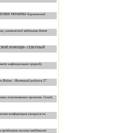
АНЕНИЯ УКРАИНЫ Харьковский
ки, клинической медицины дают
ЦИНСКОЙ ПОМОЩИ» СЕВЕРНЫЙ
меет инфекционную природу
 Войно - Ясенецкий родился 27
імних пластинкових протезів. Склад,
ческая конференция учащихся по
 з проблемою високої надійності