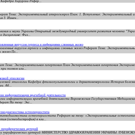
Кафедра Хирургии Рефер...
ерат Тема: Экспериментальный атеросклероз План: 1. Вступление: Экспериментальный а
 3. Измен...
вания и науки Украины Открытый международный университет развития человека “Укра
 дисциплине: Физ...
ловленные вирусом герпеса и инфекциями слюнных желез
ловленные вирусом герпеса и инфекциями слюнных желез Реферат Тема: Экспериментальные 
 желез Пл...
ат Тема: Экспериментальная гипертония План Экспериментальная гипертония Экспериме
при полном или...
лезной этиологии
улезной этиологии Кафедра фтизиопульмонологии и дерматовенерологии История болезни
и. Аб...
гии информатизации врачебной деятельности
огии информатизации врачебной деятельности Воронежская Государственная Медицинская
ерат На тему: Экс...
генодиагностика остеопериостита
нтгенодиагностика остеопериостита Реферат на тему: «Экспериментальные остеопатии
ия (остеодистрофия) в кли...
 периферических артерий
рты и периферических артерий МИНИСТЕРСТВО ЗДРАВООХРАНЕНИЯ УКРАИНЫ ЛУБЕН