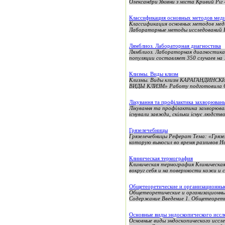
Олександри Яківни з міста Кривий Ріг -
Классификация основных методов мед
Классификация основных методов мед
Лабораторные методы исследований К
Лямблиоз. Лабораторная диагностика
Лямблиоз. Лабораторная диагностика 
популяции составляет 350 случаев на 
Клизмы. Виды клизм
Клизмы. Виды клизм КАРАГАНДИ
ВИДЫ КЛИЗМ» Работу подготовила Ст
Лікування та профілактика захворюван
Лікування та профілактика захворюва
існували завжди, скільки існує людство.
Грязелечебницы
Грязелечебницы Реферат Тема: «Грязел
которую выносил во время разливов Ни
Клиническая термография
Клиническая термография Клиническая
вокруг себя и на поверхности кожи и с
Общетеоретические и организационны
Общетеоретические и организационны
Содержание Введение 1. Общетеоретич
Основные виды эндоскопического иссл
Основные виды эндоскопического иссле