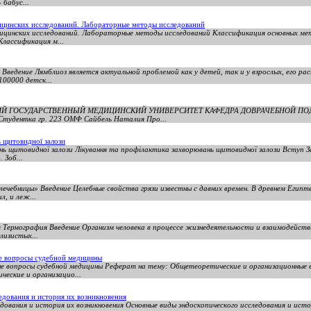
 бабус...
ицинских исследований. Лабораторные методы исследований
ицинских исследований. Лабораторные методы исследований Классификация основных мет
лассификация м...
Введение Лямблиоз является актуальной проблемой как у детей, так и у взрослых, его ра
100000 детск...
НСКИЙ ГОСУДАРСТВЕННЫЙ МЕДИЦИНСКИЙ УНИВЕРСИТЕТ КАФЕДРА ДОВРАЧЕБНОЙ ПО
удентка гр. 223 ОМФ Сайбель Наталия Про...
ь щитовидної залози
нь щитовидної залози Лікування та профілактика захворювань щитовидної залози Вступ З
 Зоб...
ечебницы» Введение Целебные свойства грязи известны с давних времен. В древнем Египте
л, и леж...
 Термография Введение Организм человека в процессе жизнедеятельности и взаимодейст
лизистых...
е вопросы судебной медицины
е вопросы судебной медицины Реферат на тему: Общетеоретические и организационные 
еские и организацио...
едования и история их возникновения
дования и история их возникновения Основные виды эндоскопического исследования и исто