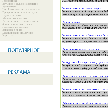
Геополитика
Университет Медицинский Институт 
Ботаника и сельское хозяйство
Архитектура
Экспериментальный атеросклероз
Новейшая история политология
Экспериментальный атеросклероз Реф
Программирование базы данных
развивающиеся при нарушениях питания
Наука и техника
Математика и физика
История политичиских учений
Электролечение
Законодательство и право
Электролечение Министерство образо
География и геология
физической реабилитации РЕФЕРАТ по
Банковское право
Медицинский справочник
Карта сайта
Экспериментальные заболевания, обус
Экспериментальные заболевания, обус
вирусом герпеса и инфекциями слюнных
Экспериментальная гипертония
Экспериментальная гипертония Рефер
происхождения Получение гипертонии 
Экссудативный плеврит слева, туберку
Экссудативный плеврит слева, туберк
плеврит слева, туберкулезной этиологи
Экспертные системы – основа техноло
Экспертные системы – основа технол
Кафедра информационных систем. Реф
Экспериментальные остеопатии и рент
Экспериментальные остеопатии и ре
остеопериостита» Кишечная остеопат
Эмболии и тромбозы брюшной аорты и
Эмболии и тромбозы брюшной ао