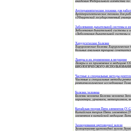
академия Федерального агентства по 
Арттерапевтические техники для работ
Арттерапевтические техники для раб
«Удмуртский государственный универ
Заболевания дыхательной системы и и
Заболевания дыхательной системы и
«Заболевания дыхательной системы и 
Хирургические болезни
Хирургические болезни Хирургические
больных анальная трещина сочетается 
Лазеры и их применение в медицине
Лазеры и их применение в медиц
БИОЛОГИЧЕСКОГО ИСПОЛЬЗОВАНИЯ
Частные и специальные методы рентге
Частные и специальные методы рентге
рентгенологическое исследование Томо
Болезни человека
Болезни человека Болезни человека З
характера, урчанием, метеоризмом, вы
Китайская теория Пяти элементов (У-С
Китайская теория Пяти элементов (У-
элементов в китайской медицине Лите
Захворювання щитовидної залози
Захворювання щитовидної залози Захво