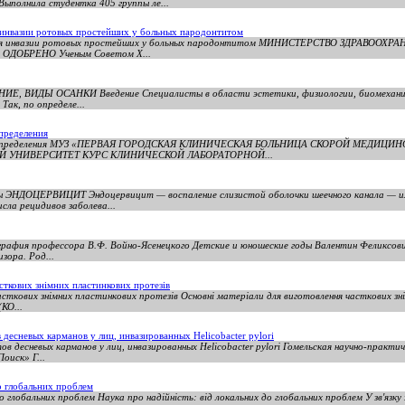
ыполнила студентка 405 группы ле...
 инвазии ротовых простейших у больных пародонтитом
пия инвазии ротовых простейших у больных пародонтитом МИНИСТЕРСТВО ЗДРАВООХР
й ОДОБРЕНО Ученым Советом Х...
НИЕ, ВИДЫ ОСАНКИ Введение Специалисты в области эстетики, физиологии, биомехани
Так, по определе...
пределения
тоды определения МУЗ «ПЕРВАЯ ГОРОДСКАЯ КЛИНИЧЕСКАЯ БОЛЬНИЦА СКОРОЙ МЕДИ
 УНИВЕРСИТЕТ КУРС КЛИНИЧЕСКОЙ ЛАБОРАТОРНОЙ...
ы ЭНДОЦЕРВИЦИТ Эндоцервицит — воспаление слизистой оболочки шеечного канала — и
сла рецидивов заболева...
рафия профессора В.Ф. Войно-Ясенецкого Детские и юношеские годы Валентин Феликсович
зора. Род...
сткових знімних пластинкових протезів
асткових знімних пластинкових протезів Основні матеріали для виготовлення часткових зн
КО...
десневых карманов у лиц, инвазированных Неliсоbacter pylori
 десневых карманов у лиц, инвазированных Неliсоbacter pylori Гомельская научно-практи
оиск» Г...
до глобальних проблем
до глобальних проблем Наука про надійність: від локальних до глобальних проблем У зв'язку