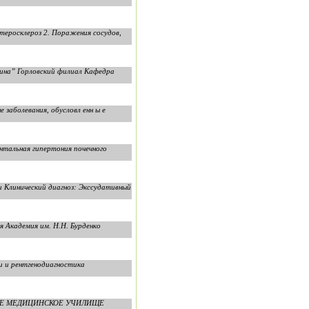
теросклероз 2. Поражения сосудов,
ина” Горловский филиал Кафедра
заболевания, обусловл енн ы е
нтальная гипертония почечного
 Клинический диагноз: Экссудативный
 Академия им. Н.Н. Бурденко
 и рентгенодиагностика
СКОЕ МЕДИЦИНСКОЕ УЧИЛИЩЕ