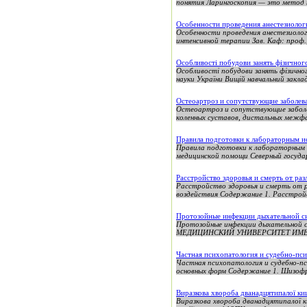
понятия Ларингоскопия — это метод н
Особенности проведения анестезиолог
Особенности проведения анестезиолог
интенсивной терапии Зав. Каф: проф., д
Особливості побудови занять фізичного
Особливості побудови занять фізичног
науки України Вищій навчальний заклад
Остеоартроз и сопутствующие заболев
Остеоартроз и сопутствующие заболе
коленных суставов, дистальных межфа
Правила подготовки к лабораторным ис
Правила подготовки к лабораторным и
медицинской помощи Северный государ
Расстройство здоровья и смерть от ра
Расстройство здоровья и смерть от р
воздействия Содержание 1. Расстройс
Протозойные инфекции дыхательной с
Протозойные инфекции дыхательно
МЕДИЦИНСКИЙ УНИВЕРСИТЕТ ИМЕНИ 
Частная психопатология и судебно-пс
Частная психопатология и судебно-пс
основных форм Содержание 1. Шизофре
Виразкова хвороба дванадцятипалої к
Виразкова хвороба дванадцятипалої к