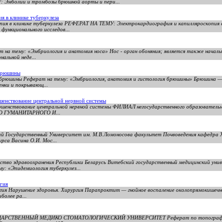
мболии и тромбозы брюшной аорты и пери...
я в клинике туберкулеза
пия в клинике туберкулеза РЕФЕРАТ НА ТЕМУ: Электрокардиография и капилляроскопия в
ункционального исследов...
 на тему: «Эмбриология и анатомия носа» Нос - орган обоняния; является также начал
альной неде...
 брюшины
 брюшины Реферат на тему: «Эмбриология, анатомия и гистология брюшины» Брюшина —
нки и покрывающ...
шенствование центральной нервной системы
ршенствование центральной нервной системы ФИЛИАЛ негосударственного образовательн
О ГУМАНИТАРНОГО И...
ий Государственный Университет им. М.В.Ломоносова факультет Почвоведения кафедра 
рса Васина О.И. Мос...
ство здравоохранения Республики Беларусь Витебский государственный медицинский ун
: «Эпидемиология туберкулез...
гия
ргия Нарушение здоровья. Хирургия Парапроктит — гнойное воспаление околопрямокишеч
более ра...
ДАРСТВЕННЫЙ МЕДИКО СТОМАТОЛОГИЧЕСКИЙ УНИВЕРСИТЕТ Реферат по топографиче