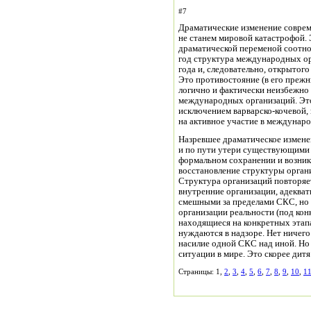
#7
Драматические изменение совре
не станем мировой катастрофой. 
драматической переменой соотн
год структура международных ор
года и, следовательно, открытог
Это противостояние (в его прежн
логично и фактически неизбежно
международных организаций. Это 
исключением варварско-кочевой, 
на активное участие в междунар
Назревшее драматическое измен
и по пути утери существующими 
формальном сохранении и возник
восстановление структуры орган
Структура организаций повторяет
внутренние организации, адеква
смешными за пределами СКС, но 
организации реальности (под ко
находящиеся на конкретных этап
нуждаются в надзоре. Нет ничего
насилие одной СКС над иной. Но
ситуации в мире. Это скорее дитя 
Страницы: 1,
2
,
3
,
4
,
5
,
6
,
7
,
8
,
9
,
10
,
1