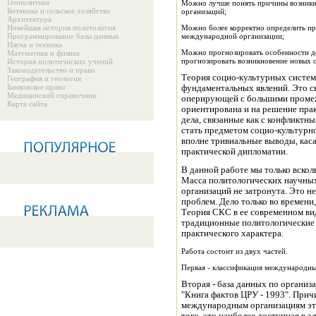
Геополитика
Можно лучше понять причины возникн
Ботаника и сельское хозяйство
организаций;
Архитектура
Новейшая история политология
Можно более корректно определить пр
Программирование базы данных
международной организации;
Наука и техника
Можно прогнозировать особенности д
Математика и физика
прогнозировать возникновение новых 
История политичиских учений
Законодательство и право
Теория социо-культурных систем
География и геология
Банковское право
фундаментальных явлений. Это св
Медицинский справочник
оперирующей с большими промеж
Карта сайта
ориентирована и на решение пра
дела, связанные как с конфликтн
стать предметом социо-культурно
вполне тривиальные выводы, каса
практической дипломатии.
В данной работе мы только вскол
Масса политологических научных
организаций не затронута. Это н
проблем. Дело только во времени
Теория СКС в ее современном вид
традиционные политологические 
практического характера.
Работа состоит из двух частей.
Первая - классификация международны
Вторая - база данных по организ
"Книга фактов ЦРУ - 1993". Прич
международным организациям это