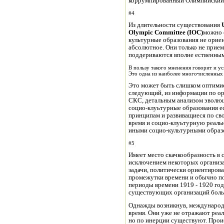
коррумпированный Олимпийский 
#4
Из длительности существования
Olympic Committee (IOC)
можно 
культурные образования не орие
абсолютное. Они только не прием
поддериваются вполне ественным
В пользу такого мненения говорит и у
Это одна из наиболее многочисленных 
Это может быть слишком оптимис
следующий, из информации по ор
СКС, детальным анализом эволюц
социо-клуьтурные образования е
принципам и развиващиеся по сво
время и социо-клуьтурную реальн
иными социо-культурными образ
#5
Имеет место скачкообразность в
исключением некоторых организ
задачи, политически ориентиров
промежутки времени и обычно п
периоды времени 1919 - 1920 год
существующих организаций больш
Однажды возникнув, международ
время. Они уже не отражают реа
но по инерции существуют. Прои