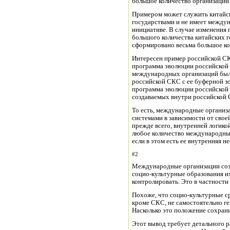
большое количество организаций
Примером может служить китайск
государствами и не имеет между
инициативе. В случае изменения
большого количества китайских г
сформировано весьма большое к
Интересен пример российской С
программа эволюции российской 
международных организаций было 
российской СКС с ее буферной з
программа эволюции российской
создаваемых внутри российской 
То есть, международные организ
системами в зависимости от свое
прежде всего, внутренней логик
любое количество международных
если в этом есть ее внутренняя н
#2
Международные организации соз
социо-культурные образования их
контролировать. Это в частности
Похоже, что социо-культурные с
кроме СКС, не самостоятельно г
Насколько это положение сохрани
Этот вывод требует детального 