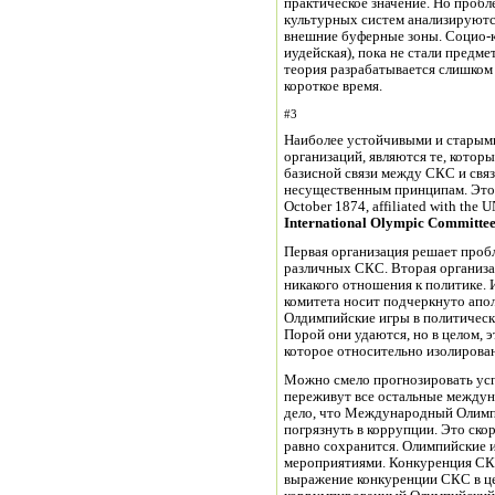
практическое значение. Но пробле
культурных систем анализируютс
внешние буферные зоны. Социо-к
иудейская), пока не стали предме
теория разрабатывается слишком
короткое время.
#3
Наиболее устойчивыми и стары
организаций, являются те, котор
базисной связи между СКС и свя
несущественным принципам. Эт
October 1874, affiliated with the 
International Olympic Committe
Первая организация решает проб
различных СКС. Вторая организ
никакого отношения к политике
комитета носит подчеркнуто апо
Олдимпийские игры в политическ
Порой они удаются, но в целом, 
которое относительно изолирован
Можно смело прогнозировать усп
переживут все остальные междун
дело, что Международный Олимп
погрязнуть в коррупции. Это скор
равно сохранится. Олимпийские
мероприятиями. Конкуренция СКС
выражение конкуренции СКС в це