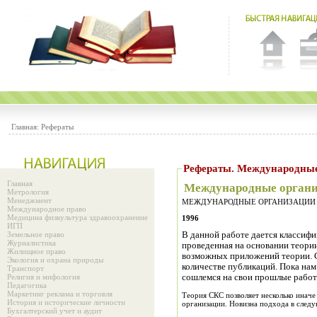
Главная:
Рефераты
Рефераты. Междунар
Главная
Международные орган
Метрология
Менеджмент
МЕЖДУНАРОДНЫЕ ОРГАНИЗАЦИИ Соци
Международное право
Медицина физкультура здравоохранение
1996
ИГП
Земельное право
В данной работе дается классиф
Журналистика
проведенная на основании теори
Жилищное право
возможных приложений теории. 
Экология и охрана природы
количестве публикаций. Пока нам
Транспорт
Религия и мифология
сошлемся на свои прошлые работ
Педагогика
Маркетинг реклама и торговля
Теория СКС позволяет несколько инач
История и исторические личности
организации. Новизна подхода в след
Бухгалтерский учет и аудит