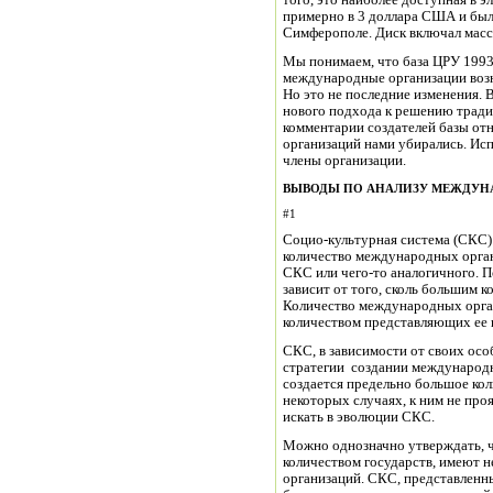
того, это наиболее доступная в 
примерно в 3 доллара США и была
Симферополе. Диск включал масс
Мы понимаем, что база ЦРУ 1993 г
международные организации возн
Но это не последние изменения. 
нового подхода к решению трад
комментарии создателей базы от
организаций нами убирались. Исп
члены организации.
ВЫВОДЫ ПО АНАЛИЗУ МЕЖДУН
#1
Социо-культурная система (СКС)
количество международных органи
СКС или чего-то аналогичного. 
зависит от того, сколь большим к
Количество международных орган
количеством представляющих ее 
СКС, в зависимости от своих ос
стратегии создании международн
создается предельно большое ко
некоторых случаях, к ним не про
искать в эволюции СКС.
Можно однозначно утверждать, 
количеством государств, имеют 
организаций. СКС, представленн