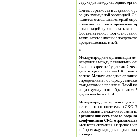
структура международных органи
Скачкообразность в создании и 
социо-культурной эволюцией. С 
является основным, который оп
политически ориентированных о
организаций нужно искать в отн
Соответственно, прогнозирован
также категорически определяет
представленных в ней.
#6
Международные организации не
конфликты между различными соц
было и скорее не будет такой ме
делать одну или более СКС, нечто
логике. Международные организ
определенные порядок, установл
стандартами в прошлом. Такой п
социо-культурного образования.
двумя или более СКС.
Международные организации в в
нейтральны относительно СКС. 
организаций к международным ко
организации есть своего рода
конфликтами СКС, отражающая 
Меняется ситуация. Назревает и 
набор международных организац
порядка".