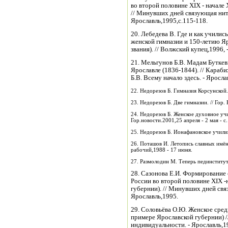
во второй половине XIX - начале 
// Минувших дней связующая нить
Ярославль,1995,с.115-118.
20. Лебедева В. Где и как учили
женской гимназии и 150-летию Я
звания). // Волжский купец,1996, 
21. Мельгунов Б.В. Мадам Буткев
Ярославле (1836-1844). // Караб
Б.В. Всему начало здесь. - Ярослав
22. Недорезов Б. Гимназия Корсунской
23. Недорезов Б. Две гимназии. // Гор.
24. Недорезов Б. Женское духовное учи
Гор.новости.2001,25 апреля - 2 мая - с.
25. Недорезов Б. Ионафановское училище
26. Поташов И. Летопись славных имён.
рабочий,1988 - 17 июня.
27. Размолодин М. Теперь пединститут,
28. Сазонова Е.И. Формирование 
России во второй половине XIX -
губернии). // Минувших дней свя
Ярославль,1995.
29. Соловьёва О.Ю. Женское сре
примере Ярославской губернии) /
индивидуальности. - Ярославль,199