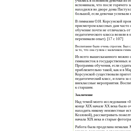
учились в основном девочки из о
вспоминала, что после горячего з
находился во дворе дома Пастух
большой, если девочки успевали н
В гимназии О.Н. Корсунской про
присмотром классных дам часто 
обучение почти не отличалась от
педагогического класса возили в
перенимали опыт). [17 с 107]
Воспитание было очень строгим. Был с
за то, что она гуляла с мальчиком-гимн
Из всего вышесказанного можно с
гимназисток в государственных и
Программа обучения, если судит
приблизительно такой, как и в М
Корсунской существовали пригот
педагогический класс, и плата за
внеклассные мероприятия. Воспи
к старшим.
Заключение
Над темой моего исследования «И
конце XIX начале XX века было о
находить никому неизвестные ис
Козловой), рассматривать пожел
начала XIX века и старые фотогр
Работа была проделана немалая.