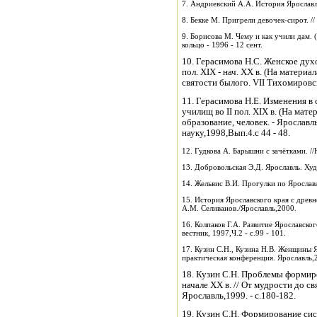
7. Андриевский А.А. История Ярославл
8. Бекке М. Пригрели девочек-сирот. //
9. Борисова М. Чему и как учили дам. 
кольцо - 1996 - 12 сент.
10. Герасимова Н.С. Женское дух
пол. ХIХ - нач. ХХ в. (На материа
святости былого. VII Тихомировски
11. Герасимова Н.Е. Изменения 
училищ во II пол. XIX в. (На мат
образование, человек. - Ярославль.
науку,1998,Вып.4.с 44 - 48.
12. Гудкова А. Барышни с зачётками. //
13. Добровольская Э.Д. Ярославль. Худ
14. Жельвис В.И. Прогулки по Ярослав
15. История Ярославского края с древн
А.М. Селиванов./Ярославль,2000.
16. Колпаков Г.А. Развитие Ярославско
вестник, 1997,Ч.2 - с.99 - 101.
17. Кузин С.Н., Кузина Н.В. Женщины 
практическая конференция. Ярославль,
18. Кузин С.Н. Проблемы формир
начале ХХ в. // От мудрости до с
Ярославль,1999. - с.180-182.
19. Кузин С.Н. Формирование сис