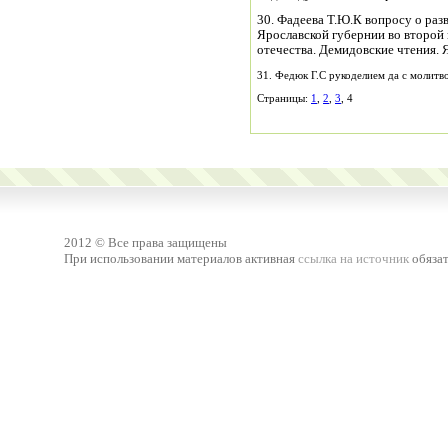
30. Фадеева Т.Ю.К вопросу о раз
Ярославской губернии во второй п
отечества. Демидовские чтения. Я
31. Федюк Г.С рукоделием да с молитвою
Страницы:
1
,
2
,
3
, 4
2012 © Все права защищены
При использовании материалов активная
ссылка на источник
обязат