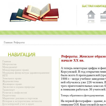
Главная:
Рефераты
Рефераты. Женское образо
начале XX вв.
Главная
Метрология
Менеджмент
А теперь некоторые цифры и факт
Международное право
Корсунской. В год открытия гимна
Медицина физкультура здравоохранение
было всего 6 преподавателей (тро
ИГП
Земельное право
1906 г. - когда учебное заведени
Журналистика
ней обучалось уже 226 человек. В
Жилищное право
трех приготовительных классах б
Экология и охрана природы
в гимназии работало 36 учителей.
Транспорт
Религия и мифология
Педагогика
Теперь обратимся к фотодокументам.
Маркетинг реклама и торговля
На первой фотографии - здание, в
История и исторические личности
Бухгалтерский учет и аудит
гимназия О.Н. Корсунской (в наст