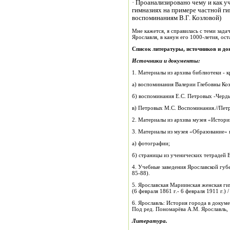
· Проанализировано чему и как у
гимназиях на примере частной ги
воспоминаниям В.Г. Козловой)
Мне кажется, я справилась с теми зада
Ярославля, в канун его 1000-летия, ос
Список
литературы,
источников
и
до
Источники
и
документы:
1. Материалы из архива библиотеки - 
а) воспоминания Валерии Глебовны Коз
б) воспоминания Е.С. Петровых -Черд
в) Петровых М.С. Воспоминания.//Пет
2. Материалы из архива музея «Истор
3. Материалы из музея «Образование» 
а) фотографии;
б) страницы из ученических тетрадей 
4. Учебные заведения Ярославской губе
85-88).
5. Ярославская Мариинская женская ги
(6 февраля 1861 г.- 6 февраля 1911 г.) 
6. Ярославль: История города в докуме
Под ред. Пономарёва А.М. Ярославль, 
Литература.