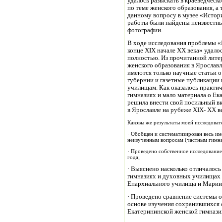
удалось разыскать в краеведческ
по теме женского образования, а
данному вопросу в музее «Истори
работы были найдены неизвестны
фотографии.
В ходе исследования проблемы «И
конце XIX начале XX века» удало
полностью. Из прочитанной лите
женского образования в Ярослав
имеются только научные статьи о
губернии и газетные публикации
училищам. Как оказалось практич
гимназиях и мало материала о Ек
решила внести свой посильный в
в Ярославле на рубеже XIX- XX в
Каковы же результаты моей исследоват
· Обобщен и систематизирован весь им
неизученным вопросам (частным гимна
· Проведено собственное исследование
года;
· Выяснено насколько отличалось
гимназиях и духовных училищах 
Епархиального училища и Марии
· Проведено сравнение системы об
основе изучения сохранившихся 
Екатерининской женской гимназии