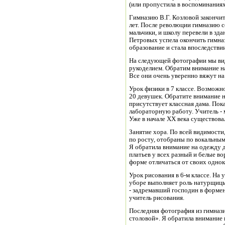
(или пропустила в воспоминаниях
Гимназию В.Г. Козловой закончит
лет. После революции гимназию 
мальчики, и школу перевели в зд
Петровых успела окончить гимна
образование и стала впоследстви
На следующей фотографии мы вид
рукоделием. Обратим внимание на
Все они очень уверенно вяжут на
Урок физики в 7 классе. Возможно
20 девушек. Обратите внимание н
присутствует классная дама. Пок
лабораторную работу. Учитель - 
Уже в начале XX века существова
Занятие хора. По всей видимости,
по росту, отобраны по вокальны
Я обратила внимание на одежду д
платьев у всех разный и белые в
форме отличаться от своих однок
Урок рисования в 6-м классе. На 
уборе выполняет роль натурщицы.
- задремавший господин в форме
учитель рисования.
Последняя фотография из гимназ
столовой». Я обратила внимание н