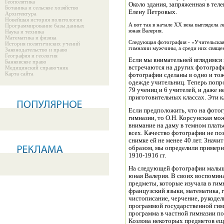
Геополитика
Около здания, запряженная в тел
Ботаника и сельское хозяйство
Елену Петровых.
Архитектура
Новейшая история политология
А вот так в начале XX века выглядела
Программирование базы данных
юная Валерия.
Наука и техника
Математика и физика
Следующая фотография - «Учительская 
История политичиских учений
гимназии мужчины, а среди них священ
Законодательство и право
География и геология
Если мы внимательней вглядимся в
Банковское право
встречаются на других фотографи
Медицинский справочник
Карта сайта
фотографии сделаны в одно и тож
одежде учительниц. Теперь попроб
79 учениц и 6 учителей, и даже не
приготовительных классах. Эти к
Если предположить, что на фото
гимназии, то О.Н. Корсунская мо
внимание на даму в темном плать
всех. Качество фотографии не по
снимке ей не менее 40 лет. Значи
образом, мы определили пример
1910-1916 гг.
На следующей фотографии малыш
юная Валерия. В своих воспомин
предметы, которые изучала в гимн
французский языки, математика, г
чистописание, черчение, рукодел
программой государственной гим
программа в частной гимназии по
Козлова некоторых предметов еще