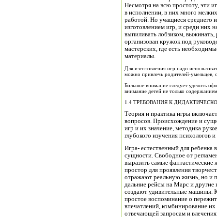
Несмотря на всю простоту, эти 
в исполнении, в них много мелких
работой. Но учащиеся среднего и
изготовлением игр, и среди них
выпиливать лобзиком, выжинать, 
организован кружок под руководс
мастерских, где есть необходимы
материалы.
Для изготовления игр надо использова
можно привлечь родителей-умельцев, 
Большое внимание следует уделить оф
внимание детей не только содержанием
1.4 ТРЕБОВАНИЯ К ДИДАКТИЧЕСКО
Теория и практика игры включает
вопросов. Происхождение и сущн
игр и их значение, методика рук
глубокого изучения психологов и 
Игра- естественный для ребенка в
сущности. Свободное от регламен
выразить самые фантастические 
простор для проявления творчеств
отражают реальную жизнь, но и 
дальние рейсы на Марс и другие 
создают удивительные машины. Ка
простое воспоминание о пережит
впечатлений, комбинирование их 
отвечающей запросам и влечениям