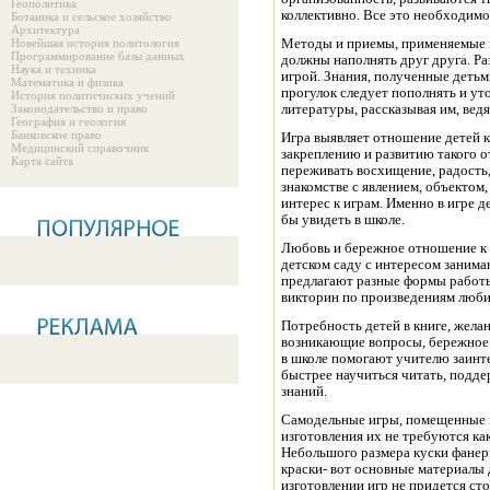
Геополитика
коллективно. Все это необходим
Ботаника и сельское хозяйство
Архитектура
Новейшая история политология
Методы и приемы, применяемые п
Программирование базы данных
должны наполнять друг друга. Ра
Наука и техника
игрой. Знания, полученные детьм
Математика и физика
прогулок следует пополнять и ут
История политичиских учений
Законодательство и право
литературы, рассказывая им, ведя
География и геология
Банковское право
Игра выявляет отношение детей к
Медицинский справочник
закреплению и развитию такого о
Карта сайта
переживать восхищение, радость,
знакомстве с явлением, объектом
интерес к играм. Именно в игре д
бы увидеть в школе.
Любовь и бережное отношение к кн
детском саду с интересом занима
предлагают разные формы работы
викторин по произведениям люби
Потребность детей в книге, жела
возникающие вопросы, бережное 
в школе помогают учителю заинте
быстрее научиться читать, подде
знаний.
Самодельные игры, помещенные в 
изготовления их не требуются ка
Небольшого размера куски фанеры
краски- вот основные материалы д
изготовлении игр не придется ст