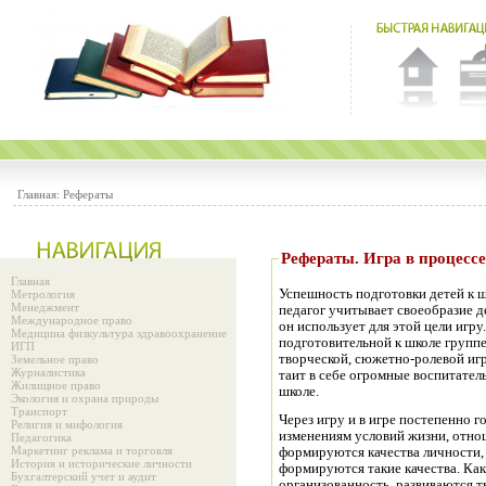
Главная:
Рефераты
Рефераты. Игра в процессе
Главная
Успешность подготовки детей к ш
Метрология
Менеджмент
педагог учитывает своеобразие д
Международное право
он использует для этой цели игр
Медицина физкультура здравоохранение
подготовительной к школе группе
ИГП
творческой, сюжетно-ролевой иг
Земельное право
Журналистика
таит в себе огромные воспитател
Жилищное право
школе.
Экология и охрана природы
Транспорт
Через игру и в игре постепенно 
Религия и мифология
изменениям условий жизни, отно
Педагогика
Маркетинг реклама и торговля
формируются качества личности,
История и исторические личности
формируются такие качества. Как
Бухгалтерский учет и аудит
организованность, развиваются т