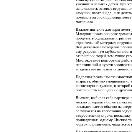
умениях и навыках детей. При эт
использовать готовые игрушки, н
камушки, картон и др., или дела
помимо этого, они должны иметь
материала.
Важное значение для игры имеет 
Младшие школьники уже должны у
продумать содержание игры и ее 
строительный материал, игрушки
Чем деятельнее поведение ребенк
ему радости, тем глубже он пост
отношений людей, тем лучше усв
Многократное повторение действ
переживаний и чувств в конкрет
воздействие на развитие личност
Подражая реальным взаимоотнош
возраста, обычно эмоционально 
жизненную ситуацию, в которой 
потребность в общении с другим
Вначале, выбирая себе партнера п
можно совершать более увлекател
останавливается обычно на сверс
соглашается на требования веду
второстепенную роль, поскольку 
принадлежать одному. Именно та
лидер- подчиненные, чаще всего 