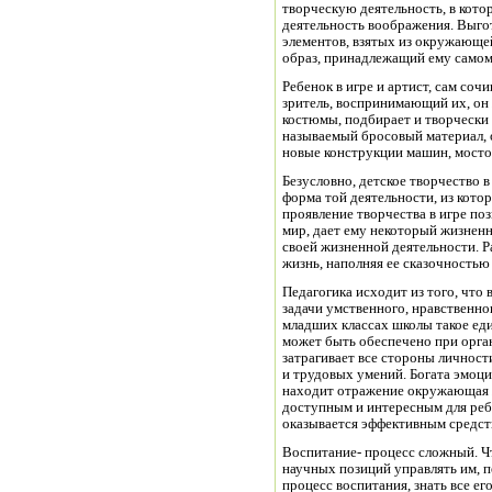
творческую деятельность, в кот
деятельность воображения. Выгот
элементов, взятых из окружающей
образ, принадлежащий ему самом
Ребенок в игре и артист, сам соч
зритель, воспринимающий их, он 
костюмы, подбирает и творчески
называемый бросовый материал, он
новые конструкции машин, мостов
Безусловно, детское творчество в
форма той деятельности, из кото
проявление творчества в игре п
мир, дает ему некоторый жизненн
своей жизненной деятельности. 
жизнь, наполняя ее сказочностью
Педагогика исходит из того, что
задачи умственного, нравственног
младших классах школы такое ед
может быть обеспечено при орган
затрагивает все стороны личност
и трудовых умений. Богата эмоци
находит отражение окружающая ж
доступным и интересным для реб
оказывается эффективным средст
Воспитание- процесс сложный. Ч
научных позиций управлять им, п
процесс воспитания, знать все ег