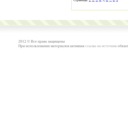
Страницы:
1
,
2
,
3
,
4
, 5,
6
,
7
,
8
,
9
2012 © Все права защищены
При использовании материалов активная
ссылка на источник
обязат