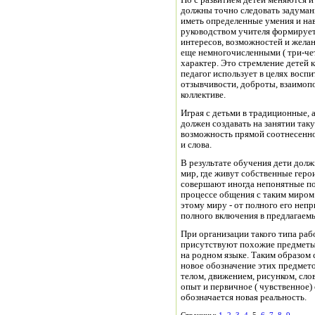
Но с развитием детей меняются 
должны точно следовать задуманн
иметь определенные умения и на
руководством учителя формирует
интересов, возможностей и желан
еще немногочисленными ( три-че
характер. Это стремление детей
педагог использует в целях восп
отзывчивости, доброты, взаимопом
коллективе.
Играя с детьми в традиционные, 
должен создавать на занятии так
возможность прямой соотнесеннос
и слова.
В результате обучения дети долж
мир, где живут собственные геро
совершают иногда непонятные пос
процессе общения с таким миром
этому миру - от полного его непр
полного включения в предлагаем
При организации такого типа раб
присутствуют похожие предметы 
на родном языке. Таким образом 
новое обозначение этих предмето
телом, движением, рисунком, сло
опыт и первичное ( чувственное)
обозначается новая реальность.