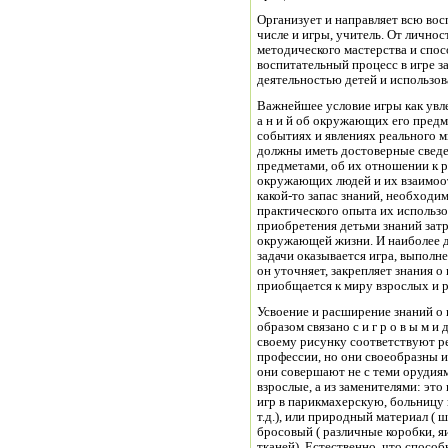
Организует и направляет всю вос
числе и игры, учитель. От личност
методического мастерства и спос
воспитательный процесс в игре з
деятельностью детей и использова
Важнейшее условие игры как увле
а н и й об окружающих его предме
событиях и явлениях реального м
должны иметь достоверные сведе
предметами, об их отношении к р
окружающих людей и их взаимоо
какой-то запас знаний, необходи
практического опыта их использо
приобретения детьми знаний затр
окружающей жизни. И наиболее д
задачи оказывается игра, выполне
он уточняет, закрепляет знания 
приобщается к миру взрослых и р
Усвоение и расширение знаний о
образом связано с и г р о в ы м и 
своему рисунку соответствуют р
профессии, но они своеобразны и 
они совершают не с теми орудия
взрослые, а из заменителями: это
игр в парикмахерскую, больницу 
т.д.), или природный материал ( 
бросовый ( различные коробки, я
тканей). Естественно, что способ