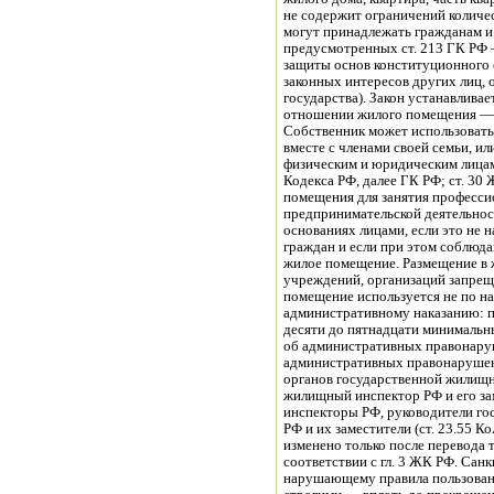
не содержит ограничений количе
могут принадлежать гражданам и
предусмотренных ст. 213 ГК РФ 
защиты основ конституционного с
законных интересов других лиц,
государства). Закон устанавлива
отношении жилого помещения — в
Собственник может использовать
вместе с членами своей семьи, ил
физическим и юридическим лицам
Кодекса РФ, далее ГК РФ; ст. 30
помещения для занятия професси
предпринимательской деятельно
основаниях лицами, если это не 
граждан и если при этом соблюд
жилое помещение. Размещение в
учреждений, организаций запреще
помещение используется не по н
административному наказанию: 
десяти до пятнадцати минимальны
об административных правонаруш
административных правонарушени
органов государственной жилищн
жилищный инспектор РФ и его з
инспекторы РФ, руководители г
РФ и их заместители (ст. 23.55 
изменено только после перевода 
соответствии с гл. 3 ЖК РФ. Сан
нарушающему правила пользован