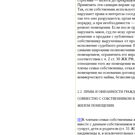
строгими — вплоть до прекращен
Применять эти санкции вправе ор
Так, если собственник используе
нарушает права и интересы сосед
так что оно разрушается, орган 
порядку, а при необходимости —
ремонт помещения. Если после п
нарушать закон, суд по иску орг
решение о продаже с публичных 
собственнику вырученных от про
исполнение судебного решения. 
самыми широкими полномочиями 
помещением; ограничить его вправ
соответствии с ч. 2 ст. 30 ЖК РФ
отношении того же помещения мо
члены семьи собственника, отка
помещении на основании договор
коммерческого найма, безвозмездн
2.2. ПРАВА И ОБЯЗАННОСТИ ГРА
СОВМЕСТНО С СОБСТВЕННИКОМ 
ЖИЛОМ ПОМЕЩЕНИИ.
[8]
К членам семьи собственника
вместе с данным собственником 
супруг, дети и родители (ст. 31
иждивенцы и, в исключительных 