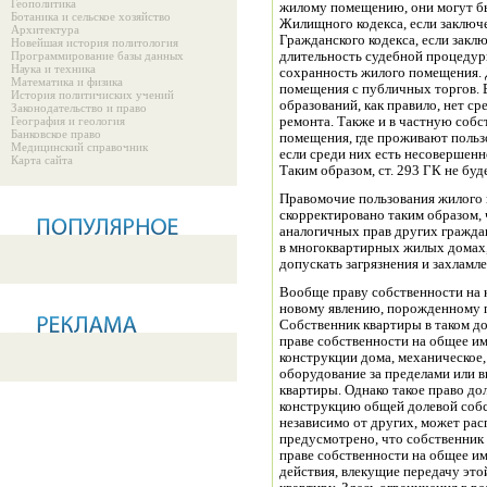
Геополитика
жилому помещению, они могут бы
Ботаника и сельское хозяйство
Жилищного кодекса, если заключе
Архитектура
Гражданского кодекса, если закл
Новейшая история политология
Программирование базы данных
длительность судебной процедур
Наука и техника
сохранность жилого помещения. 
Математика и физика
помещения с публичных торгов.
История политичиских учений
образований, как правило, нет с
Законодательство и право
География и геология
ремонта. Также и в частную соб
Банковское право
помещения, где проживают пользо
Медицинский справочник
если среди них есть несовершенн
Карта сайта
Таким образом, ст. 293 ГК не бу
Правомочие пользования жилого
скорректировано таким образом, 
аналогичных прав других граждан
в многоквартирных жилых домах,
допускать загрязнения и захлам
Вообще праву собственности на 
новому явлению, порожденному п
Собственник квартиры в таком до
праве собственности на общее и
конструкции дома, механическое,
оборудование за пределами или 
квартиры. Однако такое право до
конструкцию общей долевой собс
независимо от других, может расп
предусмотрено, что собственник
праве собственности на общее и
действия, влекущие передачу это