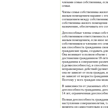
членами семьи собственника, если
семьи.
Члены семьи собственника жило
жилым помещением наравне с его 
соглашением между собственнико
собственника жилого помещения 
назначению, обеспечивать его со
Дееспособные члены семьи собс
собственником ответственность 
жилым помещением, если иное не
собственником и членами его сем
как способность гражданина сво
гражданские права, создавать для
Она возникает в полном объеме с
достижении гражданином 18-летне
гражданина к совершению различ
(сделкоспособность), и способно
неправомерных действий (деликто
она не зависит от пола граждан, 
но зависит от возраста гражданин
Поэтому у всех граждан она мож
В зависимости от указанных обс
дееспособность гражданина, деесп
14 лет, ограниченная дееспособн
Полная дееспособность гражданин
наступлении совершеннолетия, т.е
момента он самостоятельно и соз