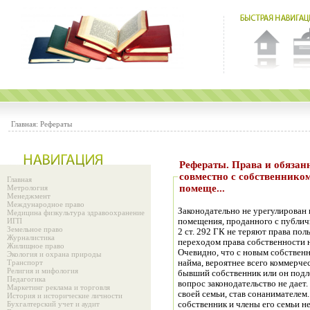
Главная:
Рефераты
Рефераты. Права и обязанностьи граждан, проживающих
совместно с собственник
Главная
помеще...
Метрология
Менеджмент
Международное право
Законодательно не урегулирован 
Медицина физкультура здравоохранение
ИГП
помещения, проданного с публичн
Земельное право
2 ст. 292 ГК не теряют права по
Журналистика
переходом права собственности н
Жилищное право
Очевидно, что с новым собствен
Экология и охрана природы
Транспорт
найма, вероятнее всего коммерчес
Религия и мифология
бывший собственник или он подл
Педагогика
вопрос законодательство не дает.
Маркетинг реклама и торговля
своей семьи, став сонанимателем
История и исторические личности
Бухгалтерский учет и аудит
собственник и члены его семьи н