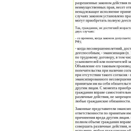
разрешенные законом действия 
неимущественных прав, несет отв
ненадлежащее исполнение принят
случаях законом установлено пра
могут приобретать полную деесп
Так, гражданин, не достигший возраст
двух случаях:
- со времени, когда законом допускаетс
РФ);
- когда несовершеннолетний, дос
дееспособным, - эмансипация (п. 
по трудовому договору, в том чис
усыновителей или попечителей з
Объявление его таковым произво
попечительства при наличии согл
при отсутствии такого согласия 
эмансипированного несовершенно
принятым им на себя обязательст
другим лицам. С момента приобр
гражданин вправе самостоятельно
различные действия, не запрещен
любые гражданские обязанности.
Законные представители эмансип
ответственности по принятым им 
причинения вреда другим лицам.
полном объеме гражданин вправе
совершать различные действия, н
исполнять любые гражданские об