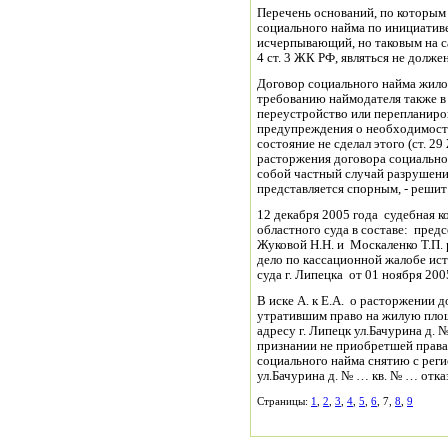
Перечень оснований, по которым
социального найма по инициатив
исчерпывающий, но таковым на са
4 ст. 3 ЖК РФ, являться не должен
Договор социального найма жило
требованию наймодателя также в 
переустройство или перепланиро
предупреждения о необходимост
состояние не сделал этого (ст. 2
расторжения договора социально
собой частный случай разрушени
представляется спорным, - реши
12 декабря 2005 года судебная к
областного суда в составе: пре
Жуковой Н.Н. и Москаленко Т.П.
дело по кассационной жалобе ис
суда г. Липецка от 01 ноября 200
В иске А. к Е.А. о расторжении 
утратившим право на жилую площ
адресу г. Липецк ул.Бачурина д. №
признании не приобретшей права
социального найма снятию с реги
ул.Бачурина д. № … кв. № … отка
Страницы:
1
,
2
,
3
,
4
,
5
,
6
, 7,
8
,
9