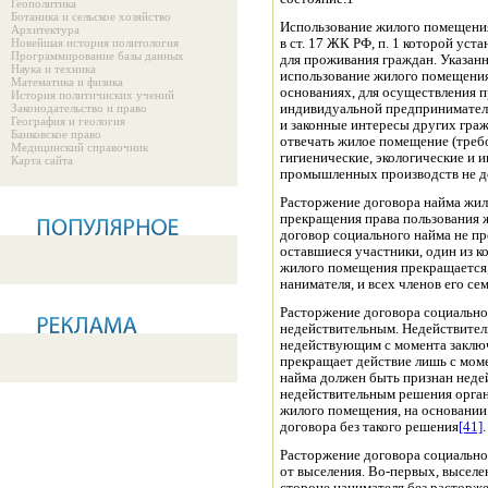
Геополитика
Ботаника и сельское хозяйство
Использование жилого помещения 
Архитектура
Новейшая история политология
в ст. 17 ЖК РФ, п. 1 которой ус
Программирование базы данных
для проживания граждан. Указанн
Наука и техника
использование жилого помещения
Математика и физика
основаниях, для осуществления 
История политичиских учений
Законодательство и право
индивидуальной предприниматель
География и геология
и законные интересы других граж
Банковское право
отвечать жилое помещение (треб
Медицинский справочник
гигиенические, экологические и
Карта сайта
промышленных производств не д
Расторжение договора найма жил
прекращения права пользования
договор социального найма не пр
оставшиеся участники, один из к
жилого помещения прекращается, 
нанимателя, и всех членов его с
Расторжение договора социальног
недействительным. Недействител
недействующим с момента заключ
прекращает действие лишь с моме
найма должен быть признан неде
недействительным решения орган
жилого помещения, на основании
договора без такого решения
[41]
.
Расторжение договора социально
от выселения. Во-первых, выселе