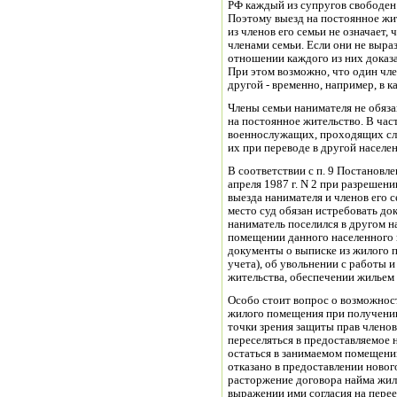
РФ каждый из супругов свободен 
Поэтому выезд на постоянное жит
из членов его семьи не означает,
членами семьи. Если они не выра
отношении каждого из них доказ
При этом возможно, что один чле
другой - временно, например, в 
Члены семьи нанимателя не обяза
на постоянное жительство. В час
военнослужащих, проходящих слу
их при переводе в другой населе
В соответствии с п. 9 Постанов
апреля 1987 г. N 2 при разрешен
выезда нанимателя и членов его 
место суд обязан истребовать до
наниматель поселился в другом н
помещении данного населенного 
документы о выписке из жилого п
учета), об увольнении с работы и
жительства, обеспечении жильем 
Особо стоит вопрос о возможнос
жилого помещения при получени
точки зрения защиты прав членов
переселяться в предоставляемое
остаться в занимаемом помещении
отказано в предоставлении новог
расторжение договора найма жи
выражении ими согласия на перее