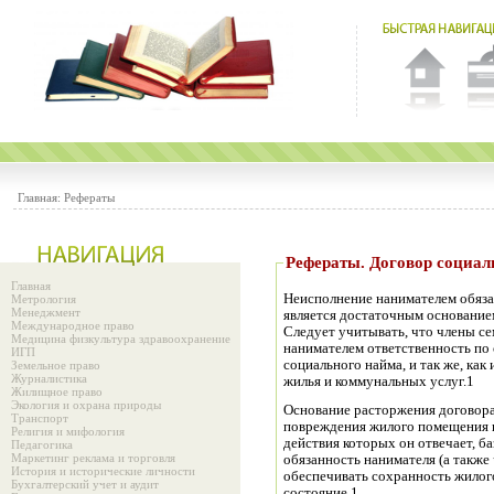
Главная:
Рефераты
Рефераты. Договор с
Главная
Неисполнение нанимателем обяза
Метрология
Менеджмент
является достаточным основание
Международное право
Следует учитывать, что члены с
Медицина физкультура здравоохранение
нанимателем ответственность по
ИГП
социального найма, и так же, как
Земельное право
Журналистика
жилья и коммунальных услуг.1
Жилищное право
Экология и охрана природы
Основание расторжения договора
Транспорт
повреждения жилого помещения н
Религия и мифология
действия которых он отвечает, б
Педагогика
Маркетинг реклама и торговля
обязанность нанимателя (а также 
История и исторические личности
обеспечивать сохранность жилог
Бухгалтерский учет и аудит
состояние.1