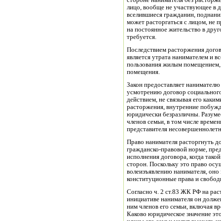
стороне нанимателя без расторже
лицо, вообще не участвующее в 
вселившиеся гражданин, поднаним
может расторгаться с лицом, н
на постоянное жительство в друг
требуется.
Последствием расторжения дого
является утрата нанимателем и в
пользования жилым помещением, 
помещения.
Закон предоставляет нанимателю 
усмотрению договор социальног
действием, не связывая его каки
расторжения, внутренние побужд
юридически безразличны. Разумее
членов семьи, в том числе време
представителя несовершеннолетн
Право нанимателя расторгнуть д
гражданско-правовой норме, пре
исполнения договора, когда тако
сторон. Поскольку это право ос
волеизъявлению нанимателя, оно
конституционные права и свобод
Согласно ч. 2 ст.83 ЖК РФ на ра
инициативе нанимателя он долже
ним членов его семьи, включая 
Каково юридическое значение эт