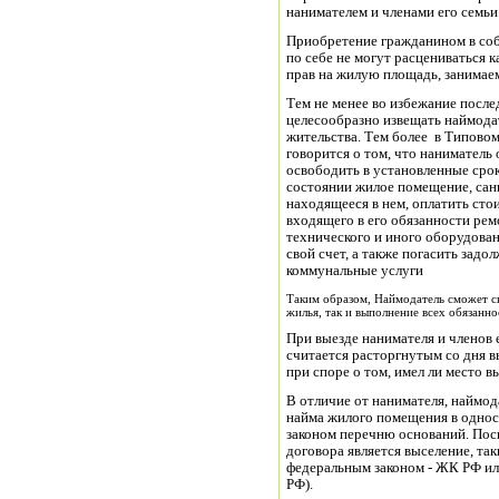
нанимателем и членами его семьи
Приобретение гражданином в соб
по себе не могут расцениваться к
прав на жилую площадь, занимае
Тем не менее во избежание посл
целесообразно извещать наймодат
жительства. Тем более в Типовом 
говорится о том, что наниматель
освободить в установленные срок
состоянии жилое помещение, сан
находящееся в нем, оплатить сто
входящего в его обязанности ре
технического и иного оборудовани
свой счет, а также погасить задо
коммунальные услуги
Таким образом, Наймодатель сможет св
жилья, так и выполнение всех обязанно
При выезде нанимателя и членов 
считается расторгнутым со дня в
при споре о том, имел ли место в
В отличие от нанимателя, наймод
найма жилого помещения в однос
законом перечню оснований. Пос
договора является выселение, та
федеральным законом - ЖК РФ ил
РФ).