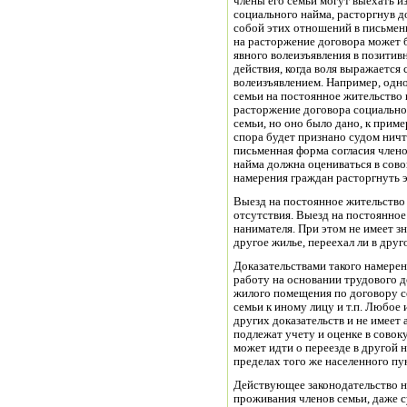
члены его семьи могут выехать и
социального найма, расторгнув д
собой этих отношений в письменн
на расторжение договора может 
явного волеизъявления в позитив
действия, когда воля выражается
волеизъявлением. Например, одн
семьи на постоянное жительство в
расторжение договора социально
семьи, но оно было дано, к приме
спора будет признано судом ничт
письменная форма согласия член
найма должна оцениваться в сов
намерения граждан расторгнуть э
Выезд на постоянное жительство 
отсутствия. Выезд на постоянное
нанимателя. При этом не имеет зн
другое жилье, переехал ли в друг
Доказательствами такого намере
работу на основании трудового д
жилого помещения по договору со
семьи к иному лицу и т.п. Любое 
других доказательств и не имеет 
подлежат учету и оценке в совок
может идти о переезде в другой 
пределах того же населенного пу
Действующее законодательство н
проживания членов семьи, даже су