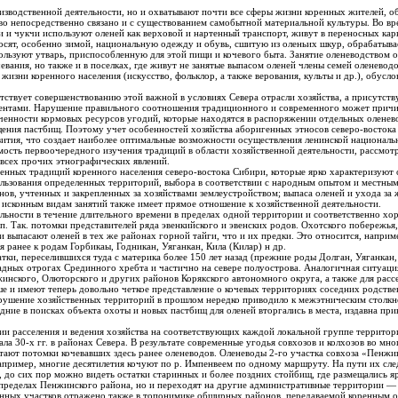
изводственной деятельности, но и охватывают почти все сферы жизни коренных жителей, о
о непосредственно связано и с существованием самобытной материальной культуры. Во вр
ки и чукчи используют оленей как верховой и нартенный транспорт, живут в переносных ка
носят, особенно зимой, национальную одежду и обувь, сшитую из оленьих шкур, обрабаты
льзуют утварь, приспособленную для этой пищи и кочевого быта. Занятие оленеводством о
евания, но также и в поселках, где живут не занятые выпасом оленей члены семей оленевод
жизни коренного населения (искусство, фольклор, а также верования, культы и др.), обусл
ствует совершенствованию этой важной в условиях Севера отрасли хозяйства, а присутствуе
нтами. Нарушение правильного соотношения традиционного и современного может причин
иченности кормовых ресурсов угодий, которые находятся в распоряжении отдельных оленево
щения пастбищ. Поэтому учет особенностей хозяйства аборигенных этносов северо-востока
ития, что создает наиболее оптимальные возможности осуществления ленинской националь
ость первоочередного изучения традиций в области хозяйственной деятельности, рассмотр
 всех прочих этнографических явлений.
енных традиций коренного населения северо-востока Сибири, которые ярко характеризуют 
ользования определенных территорий, выбора в соответствии с народным опытом и местны
нов, учтенных и закрепленных за хозяйствами землеустройством; выпаса оленей и ухода з
молодого поколения в духе уважения к исконным видам занятий также имеет прямое отношение к хозяйственной деятельности.
льности в течение длительного времени в пределах одной территории и соответственно хор
п. Так. потомки представителей ряда эвенкийского и эвенских родов. Охотского побережья
 выпасают оленей в тех же районах горной тайги, что и их предки. Это относится, наприм
 ранее к родам Горбикаы, Годникан, Уяганкан, Кила (Килар) н др.
 переселившихся туда с материка более 150 лет назад (прежние роды Долган, Уяганкан, Деллянкан) и з
адных отрогах Срединного хребта и частично на севере полуострова. Аналогичная ситуац
инского, Олюторского и других районов Корякского автономного округа, а также для расс
е и имеют теперь довольно четкое представление о кочевых территориях соседних родств
рушение хозяйственных территорий в прошлом нередко приводило к межэтническим столк
едние в поисках объекта охоты и новых пастбищ для оленей вторгались в места, издавна п
 каждой локальной группе территориях были соблюдены при
омки кочевавших здесь ранее оленеводов. Оленеводы 2-го участка совхоза «Пенжинский» (Пенжинский район К
например, многие десятилетия кочуют по р. Импенвеем по одному маршруту. На пути их след
о сих пор можно видеть остатки старинных и более поздних стойбищ, где размещались яр
а, но и переходят на другие административные территории — в Олюторский район, пересекая, его до
онных участков отражено также в топонимике обширных районов, передаваемой коренным о