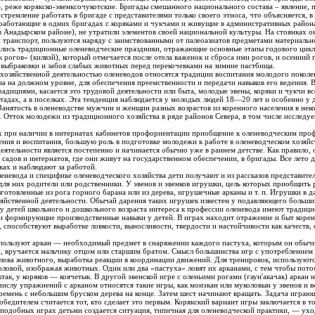
те, реже корякско-эвенксочукотские. Бригады смешанного национального состава – явление
стремление работать в бригаде с представителями только своего этноса, что объясняется, в
оряками и чукчами и живущие в административных районах и округах с подавляющим
 Анадырском районе), не утратили элементов своей национальной культуры. На стоянках о
транспорт, пользуются наряду с заимствованными от палеоазиатов предметами материальной
ились традиционные оленеводческие праздники, отражающие основные этапы годового цикл
 рогов» (килвэй), который отмечается после отела важенок и сброса ими рогов, и осенний
выбраковки и забоя слабых животных перед перекочевками на зимние пастбища.
 хозяйственной деятельностью оленеводов относятся традиции воспитания молодого поколе
а на должном уровне, для обеспечения преемственности и передачи навыков его ведения. 
радициями, касается это трудовой деятельности или быта, молодые эвены, коряки и чукчи 
 стадах, а в поселках. Эта тенденция наблюдается у молодых людей 18—20 лет и особенно 
анятость в оленеводстве мужчин и женщин разных возрастов из коренного населения в нек
. Отток молодежи из традиционного хозяйства в ряде районов Севера, в том числе исследу
х при наличии в интернатах кабинетов профориентации приобщение к оленеводческим проф
ках и наблюдают за работой.
еневода и специфике оленеводческого хозяйства дети получают и из рассказов представител
для них родители или родственники. У эвенов и эвенков игрушки, цель которых приобщить
зготовленные из рога горного барана или из дерева, игрушечные арканы и т. п. Игрушки в д
яйственной деятельности. Обычай дарения таких игрушек известен у подавляющего больши
реса к профессии оленевода имеют традиционные игры, во многом копирующие
, способствуют выработке ловкости, выносливости, твердости и настойчивости как качеств
ет в снаряжении каждого пастуха, которым он обычно очень дорожит. Аркан, уже
ний. Для тренировок, используются ветки лиственницы или настоящие
ва «пастуха» ловят их арканами, с тем чтобы потом запрячь в нарты. У эвенов такая игра
на рога, которые един из
числу упражнений с арканом относятся такие игры, как монэкан или муколовын у эвенов и в
, стоящих вокруг, — набросить
кто сделает это первым. Корякский вариант игры заключается в том, что вместо куска дерева к веревке
 подобных играх детьми создается ситуация, типичная для оленеводческой практики, — уход