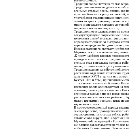
востока Сибири.
Традиции сохраняются не только в про
Традиционное оленеводческое хозяйств
оленьими стадами эвены, эвенки, коря
приспособленных к роду их занятий, 
употребляют традиционную пищу, испо
только во время производственного коч
многом определяет характер духовной 
морально-этических норм и т. д.
Традиционное в оленеводстве не препят
сосуществующая с современными элеме
количества оленей в стадах при огран
оправдывает себя из-за быстрого исто
первую очередь необходим для их разв
Из вышесказанного вытекает необходим
Маркова, лежит в основе исследование
.К числу наиболее важных производств
прежде всего относятся традиции исп
оленьих стад в пределах прежних райо
Традиция ведения хозяйственной деяте
расселения отдельных этнических груп
документах XVTI в. до сих пор живут и
Кухтуя, Инн и Ульи, причислявшим себя
То же можно сказать и об эвенах Камчатки,
настоящее время оленеводством на зап
оленеводством коряков нынешних Пенж
оленеводы разных этносов имели раньш
расселявшихся в смежных районах. На
между коряками и эвенами, когда посл
корякского этноса.
В послереволюционный период традиции расселения и ведения хозяйства на соответствующих
землеустройстве, проводившемся с начала 30-х гг. в районах Севера. В результате современные угодья совхозов и колхозов во многих случаях совпадают с прежними
территориями, на которых сейчас работают пот
автономного округа, пос. Слаутное), 
Мухоморной, впадающей в Импенвеем, д
же оленеводов выпасаются не только в пределах Пенжинского район
побережья Тихого океана. Знание иск