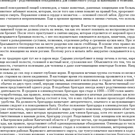
 оленеводов - родственников объединялись для совместного ухода за важенками и телятами.
овной повседневной пищей оленеводов, а также животных, раненных хищниками или больны
енную смерть. Поражение оленя в сердце и мозжечок — основной способ забоя. Другие сп
нно считаются неприемлемыми. Еще в прежние времена эвены и эвенки считали, что использ
акже традиционным способом за очень короткое время. В качестве орудия свежевания испол
делываемой туши не должна упасть на землю, так как это может повлиять на воспроизводс
или брезент. После этого приступают к снятию шкуры, которая отделяется от жировой про
вскрывается брюшная полость, с нее последовательно извлекаются желудок, кишечник, сердц
ступают к разъединению суставов, позвонков, отделению ребер и срезанию кусков мяса. При эт
азбрасываются беспорядочно на месте разделки или около стойбища. В основе этих правил ле
» за плохое отношение к животному, которое не возродится в другом. В них заключен и р
ечности лежащими на земле рогами. Поэтому рога и копыта либо аккуратно складываются в о
ев.
е по традиции едят тут же в сыром виде. Сырыми употребляют в пищу печень и почки, наре
рящи носовой полости, головной и костный мозг, сухожилия ног. Объясняется это тем, что 
нности, считаются полезными для человека и даже излечивающими некоторые болезни. Нап
лезнью легких.
ии. В настоящее время эта взаимопомощь проявляется в том, что родственники или соседи
 и материально поддерживают престарелых, выпасают в колхозных и стадах личных оленей
вой
вном представителей одного рода. В подобных бригадах иногда живут родственники-пен
 чумработницы, как правило, жены оленеводов, числящиеся в штатных расписаниях как всп
бства. На должность бригадира назначают: авторитетного, опытного и заслуживающего уважения чел
ак уже отмечалось, продиктовано заботой о людях старшего поколения, стремлением облегчи
абивает животных, мясо которых предназначено для членов бригады, хотя это может сделать
с детства. После забоя, считающегося ответственным и важным делом, бригадир уходит. Разделывают тушу женщины
 в Быстринском районе Камчатской области и F других местах, где подавляющее большинст
ли пришлого населения работают в оленьих стадах в основном зоотехниками, ветеринарами.
люторском районах Корякского автономного округа, где тунгусоязычное населенеи в ходе с
еоазиатами – чукчами коряками, в настоящее время встречаются оленеводческие бригады сме