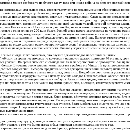
оленевод может изобразить на бумаге карту того или иного района во всех его подробностя
ми для выпаса стад, свидетельствуют о прекрасном знании аборигенами природных условий и местности. Выбор
хозяйства при землеустройстве территориях производится правлениями совхозов и колхоз
х назначаются, как правило, опытные и уважаемые люди. Следование по определенному маршруту обусловлива
о районов Корякского автономного округа, как и прежде, практикуются перекочевки по
стью в один конец до 200 км и более. Весной стада перегоняются вверх по течению реки в
щих насекомых, изнуряющих оленей и препятствующих повышению их живого веса. Здесь ст
нии — к побережью моря, па зимние пастбища. На этом отрезке пути определяются как место для разделения на
одителей, так и отдельные маршруты для двух стад, выбирается хорошо защищенное от ветр
 на стадо самцов и маточное происходило весной в специально устроенных загонах из нарт. В настоя
я осенью иногда ловят лососевых, что служит для оленеводов подсобным занятием.
собных сооружений. амбаров, предназначенных для хранения зимних видов транспорта и н
о
емя прохождения маршрута именно к началу зимних холодов Оленеводы были обеспечены те
енных построек сохраняется также у
полостно с эвенами и коряками чукчей, что, очевидно, является результатом заимствования у гусоязычных обитателей
яков существуют и долговременные летние базовые стоянки, называемые летниками, на кото
яжи, нарт, и женщины. Основное занятие женщин — шитье одежды, спальных мешков, выдел
е средства, ненужные в летнее время. Как и раньше, обитатели летников кочуют мало. В то
родвигаются по намеченным маршрутам. Такая разница между эвенами и коряками объясняе
авшегося от оленеводства тунгусоязычных этносов, более мобильных в силу того, что до ре
ушного зверя. Стада оленей эвенов и эвенков в основном были меньше, чем у чукчей и коряк
мощью вьючных животных.
зимники на одном и том же месте, что связано с прохождением оленьими стадами определенных маршруто
 амбаров связана также заготовка на местах стоянок топлива,
бят осенью, с тем чтобы он высох и был пригоден для использования через год.
игад, работающих в определенных для них районах. Многие, если позволяет наличие