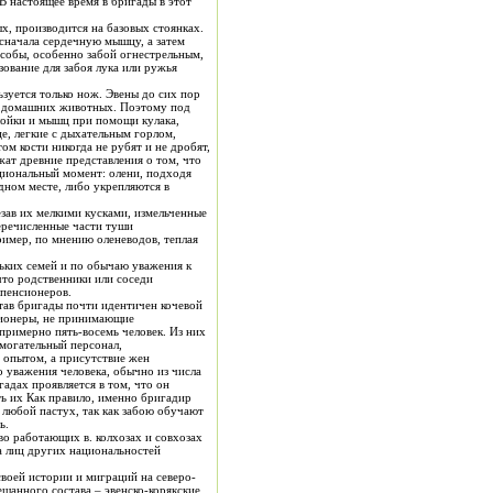
 В настоящее время в бригады в этот
х, производится на базовых стоянках.
особы, особенно забой огнестрельным,
ование для забоя лука или ружья
ьзуется только нож. Эвены до сих пор
тво домашних животных. Поэтому под
слойки и мышц при помощи кулака,
е, легкие с дыхательным горлом,
ом кости никогда не рубят и не дробят,
жат древние представления о том, что
ациональный момент: олени, подходя
дном месте, либо укрепляются в
зав их мелкими кусками, измельченные
перечисленные части туши
ример, по мнению оленеводов, теплая
 пенсионеров.
сионеры, не принимающие
омогательный персонал,
овека, обычно из числа
ть их Как правило, именно бригадир
 любой пастух, так как забою обучают
 или молодежь.
во работающих в. колхозах и совхозах
воей истории и миграций на северо-
шанного состава – эвенско-корякские,