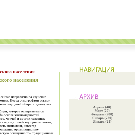
ческого населения
ского населения
Апрель (48)
Март (20)
бири, которое осуществляется
Февраль (988)
 На основе закономерностей
Январь (720)
ков, чукчей и других северных
Январь (21)
ну старому хозяйству пришли новые,
сть экономики, навсегда
креплению организационно-
ическую оснащенность- традиционных