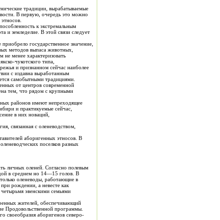
абатываемые
 этносов.
способленность к экстремальным
та и земледелие. В этой связи следует
е приобрело государственное значение,
овых методов выпаса животных,
м не менее характеризовать
якско-чукотского типа,
бережья и признанном сейчас наиболее
твии с издавна выработанным
яется самобытными традициями.
ленных от центров современной
ена тем, что рядом с крупными
реных районов имеют непреходящее
ибири и практикуемые сейчас,
ение в них новаций,
гия, связанная с оленеводством,
тавителей аборигенных этносов. В
 оленеводческих поселков разных
ение Продовольственной программы.
го своеобразия аборигенов северо-