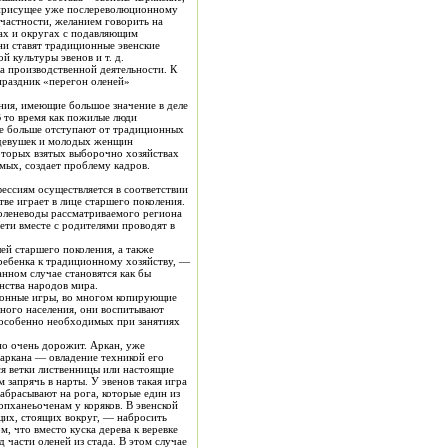
, присущее уже послереволюционному
 частности, желанием говорить на
ни ставят традиционные эвенские
 культуры эвенов и т. д.
а производственной деятельности. К
 праздник «перегон оленей»
ния, имеющие большое значение в деле
В то время как пожилые люди
все больше отступают от традиционных
у девушек и молодых женщин
оторых взятых выборочно хозяйствах
емых, создает проблему кадров.
ессиям осуществляется в соответствии
с комплексным планом трудового обучения и воспитания, большую роль в подготовке молодежи к работе в оленеводческом хозяйстве играет в лице старшего поколения.
ей старшего поколения, а также
 ребенка к традиционному хозяйству, —
анном случае становятся как бы
нства народов мира.
, особенно необходимых при занятиях
опханеьоченам у коряков. В эвенской
 части оленей из стада. В этом случае