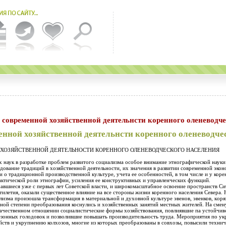
ионное в современной хозяйственной деятельнсти коренного оленевод
енной хозяйственной деятельнсти коренного оленеводче
ХОЗЯЙСТВЕННОЙ ДЕЯТЕЛЬНОСТИ КОРЕННОГО ОЛЕНЕВОДЧЕСКОГО НАСЕЛЕНИЯ
ки. Перед этнографами встают
ой производственной культуре, учета ее особенностей, в том числе и у коренных народов Сибири, с целью, как
ктической роли этнографии, усиления ее конструктивных и управленческих функций.
авшиеся уже с первых лет Советской власти, и широкомасштабное освоение пространств Си
тилетия, оказали существенное влияние на все стороны жизни коренного населения Севера.
лизма произошла трансформация в материальной и духовной культуре эвенов, эвенков, кoря
льной степени преобразования коснулись и хозяйственных занятий местных жителей. На сме
качественном отношении социалистические формы хозяйствования, повлиявшие па устойчиво
езонных голодовок и позволившие повышать производительность труда. Мероприятия по у
йств и укрупнению колхозов, многие из которых преобразованы в совхозы, повысили техн