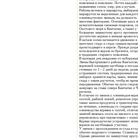
поколения в поколение. Почти каждый 
названиями сопок, озер, рек и ручьев.
Районы кочевок и маршруты, выбираемые оленевода
маршрутов на выделенных для каждого 
оленеводческих звеньев, на должность которы
многими факторами. Основным здесь является наличие кормов для животных, в соответствии с чем для стад определяются пастбища четырех категорий: зимние с
незначительным снежным покровом, скрывающим мох, весенние, летние и осенние, изобилующие травой, которой питаются олени. У эвенков и эвенов побережья
Охотского моря и Камчатки, а также у коряков Пенжннского и Олюторског
большому замкнутому кругу протяженно
достаточно кормов и меньше кровососу
В начале осени начинается движение в обратном направле
маточное стадо и стадо самцов-произв
происходящего в апреле. Прежде разделение
используются корали из брезента, огораживающие отдельные участки местности. Раньше у коряков исчисление года начиналось после отела, что и сейчас еще сохраняется
в традициях старшего поколения.
В низовьях рек невдалеке от побережь
Эвены Быстринекого района Камчатской области за время перекочевок по круговому маршруту делают примерно 40 стоянок, срок пребывания на которых зависит от
кормовой площадки пастбища и погодных условий. Во время сильного снегопада или метели перекочевки не проводятся. Как правило, оленеводы задерживаются на
стоянках от 1—2 дней до недели, редко больше. В течение этого времени олени пасутся в районе стойбища. На пути продвижения по маршруту эвены и эвенки обычно
устраивают систему традиционных под
амбарах хранятся нарты, лыжи, зимняя одежда и обувь, сушеное оленье мясо, мука, соль и т.п. Подсобные сооружения устанавливаются на пути следования оленьег
стада с таким расчетом, чтобы во вр
передвижения. Обычно на пути следования стада ставятся четыре-пять таких амбаров. Аналогичная традиционная система хозяйств
живущих на стыке севера Камчатки и Чукотки черес
региона.
В отличие от эвенов у оленеводов-кор
охотой, рыбной ловлей, ремонтом упр
также запасы продуктов и транспортны
на летниках, оленеводы со стадами п
оленеводства коряков и чукчей, отлич
занятий являлась охота на мясного и п
перевозилось при перекочевках с по
Коряки периодически устраивают летники и 
кормов на пастбищных участках.
У эвенов с прохождением из года в год но одному маршруту, кроме установки на пути следования стада
обычно кедрового стланика. Стланик ру
Однако движение по замкнутому кругу характерно не для всех оленеводческих бр