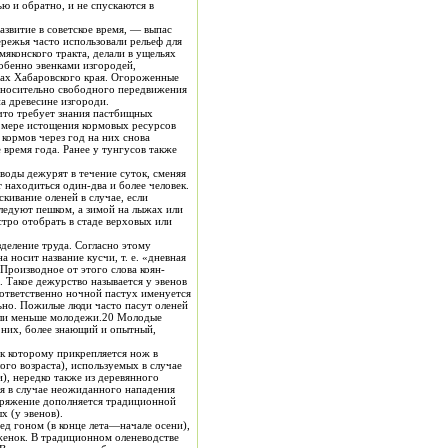
.
азвитие в советское время, — выпас
ежья часто использовали рельеф для
мяконского тракта, делали в ущельях
тносительно свободного передвижения
и предохраняют их от нападения хищников, особенно волков, которых отпугивает запах человека, медикаментов, сохраняющийся на древесине изгороди.
 находиться один-два и более человек.
кивание оленей в случае, если
лыжах или
деление труда. Согласно этому
носит название кусчи, т. е. «дневная
 Производное от этого слова коян-
 Такое дежурство называется у эвенов
оответственно ночной пастух именуется
ьно. Пожилые люди часто пасут оленей
тали меньше молодежи.20 Молодые
з них, более знающий и опытный,
к которому прикрепляется нож в
ого возраста), используемых в случае
), нередко также из деревянного
я в случае неожиданного нападения
х (у эвенов).
ед гоном (в конце лета—начале осени),
аженок. В традиционном оленеводстве