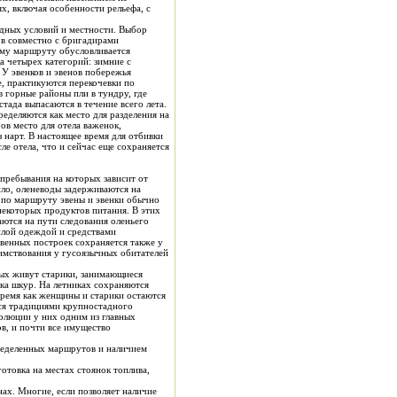
х, включая особенности рельефа, с
ов совместно с бригадирами
ется
 горные районы пли в тундру, где
ада выпасаются в течение всего лета.
ов место для отела важенок,
щее время для отбивки
екоторых продуктов питания. В этих
плой одеждой и средствами
рых живут старики, занимающиеся
ка шкур. На летниках сохраняются
 время как женщины и старики остаются
тся традициями крупностадного
волюции у них одним из главных
ов, и почти все имущество
в и наличием