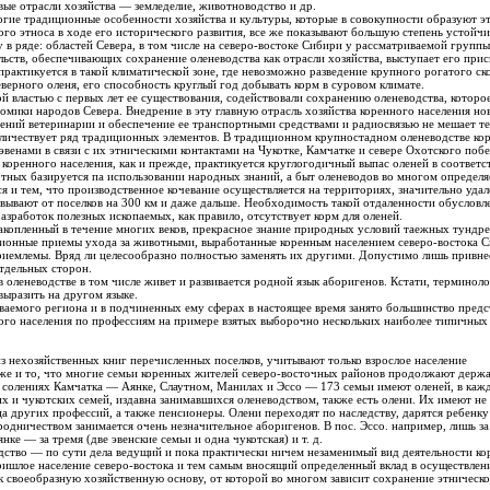
ые отрасли хозяйства — земледелие, животноводство и др.
адиционные особенности хозяйства и культуры, которые в совокупности образуют этнические традиции, выр
степень устойчивости. В первую, очередь это можно
 в ряде: областей Севера, в том числе на северо-востоке Сибири у рассматриваемой группы
ельств, обеспечивающих сохранение оленеводства как отрасли хозяйства, выступает его при
практикуется в такой климатической зоне, где невозможно разведение крупного рогатого ско
верного оленя, его способность круглый год добывать корм в суровом климате.
 властью с первых лет ее существования, содействовали сохранению оленеводства, которо
омики народов Севера. Внедрение в эту главную отрасль хозяйства коренного населения н
ений ветеринарии и обеспечение ее транспортными средствами и радиосвязью не мешает те
наличествует ряд традиционных элементов. В традиционном крупностадном оленеводстве кор
эвенами в связи с их этническими контактами на Чукотке, Камчатке и севере Охотского по
коренного населения, как и прежде, практикуется круглогодичный выпас оленей в соответс
ных базируется па использовании народных знаний, а быт оленеводов во многом определ
 и тем, что производственное кочевание осуществляется на территориях, значительно уда
евывают от поселков на 300 км и даже дальше. Необходимость такой отдаленности обусловл
азработок полезных ископаемых, как правило, отсутствует корм для оленей.
акопленный в течение многих веков, прекрасное знание природных условий таежных тунд
ционные приемы ухода за животными, выработанные коренным населением северо-востока С
риемлемы. Вряд ли целесообразно полностью заменять их другими. Допустимо лишь привнес
тдельных сторон.
 оленеводстве в том числе живет и развивается родной язык аборигенов. Кстати, терминоло
 выразить на другом языке.
ваемого региона и в подчиненных ему сферах в настоящее время занято большинство предс
ного населения по профессиям на примере взятых выборочно нескольких наиболее типичных
римечание. Данные таблицы, взятые из нехозяйственных книг перечисленных поселков, учитывают только взрослое население
 Их имеют не только оленеводы, работающие в
закреплены приусадебные участки, в Аянке — за тремя (две эвенские семьи и одна чукотская) и т. д.
дела ведущий и пока практически ничем незаменимый вид деятельности коренных жителей, обеспечивающий
пришлое население северо-востока и тем самым вносящий определенный вклад в осуществл
 своеобразную хозяйственную основу, от которой во многом зависит сохранение этническо