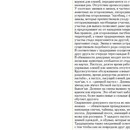
кормов для оленей, передвигаются со стадами только в сопках и долинах горных рек, вне четкой системы передвижения к побережью и обратно, и не спускаются в
низовья рек. Отс
У охотских эвенков и эвенов, в частно
животных на огороженных, изгородями
устройства огороженных "пастбищ, с те
завалы, которые препятствовали уходу животных
отгораживающих пастбищные участки, на Востоке Сибири широко практикуется в Охотском. Тугуро-Чумикапском и других районах Хабаровского края. Огороженные
участки для выпаса позволяют даже п
Как правило, для огороженных пастбищ выбираются части долин горных рек с хорошими водопо
территорий, а также традиционных знаний о сезонных миграциях оленей в определенное время года и в определенном районе. По мере истощения кормовых ресурсов
участка стадо перегоняется на другой, заранее подготовленн
пригоняют стада. Эвены и эвенки устраивают в загонах теневые навесы, предназначенные для защиты животных от солнца в жаркое время года
существовали подобного рода сооружен
В соответствии с традициями осуществляются также собственно выпас и уход за животными на базовых стоянках. Со стадом оленеводы дежурят в течение суток, сменяя
друг друга по очереди через каждые 8
В обязанности дежурных входит постоя
несколько животных отобьются от стада, охран
на нартах. Пастухи, долгое время работающие в стадах, наблюдательны и хорошо знают особенности животных, что позволяет быстро отобрать в стаде верховых или
упряжных оленей или заметить отсутст
Круглосуточное обслуживание оленьего
разделению, время дежурства делится 
пастьба», а пастух, пасущий оленей дн
талг'ын, т. е. «дневной пастух». Дне
зёвчац или зёвчач Ночной пастух имен
йыюлг'ып. Деление на смены вызвано т
вдвоем или втроем. Это облегчает наб
пастухи, более выносливые и сильные 
обучает другого.
Снаряжение дежурного пастуха во мно
ножнах. — обязательная принадлежност
намокания спичек, чайника, кружки, не
посоха. Деревянный посох, имеющий н
волка или росомахи. У каждого пастуха непременно есть также аркан длиной около 15 м, с
зимней одеждой., и обувью, которые шь
Традиционны также ежедневный осмотр 
с тем чтобы они не повредили друг др