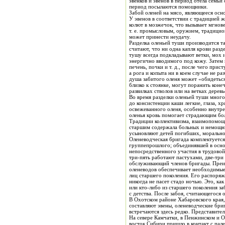
эвенков и эвенов в период отела семьи
период посылаются помощники.
Забой оленей на мясо, являющееся осн
У эвенов в соответствии с традицией животное забивают ножом, которым, после того как оленя повалят на правый бок, прорезают сначала сердечную мышцу, а затем
колют в мозжечок, что вызывает мгнов
т. е. промысловым, оружием, традицио
может принести неудачу.
Разделка оленьей туши производится т
считают, что ни одна капля крови раз
тушу всегда подкладывают ветки, мох 
энергично вводимого под кожу. Затем 
печень, почки и т. д., после чего при
а рога и копыта ни в коем случае не р
душа забитого оленя может «обидеться
близко к стоянке, могут поранить кон
развилках стволов или на ветках деревь
Во время разделки оленьей туши много
до консистенции каши легкие, глаза, х
освежеванного оленя, особенно внутре
оленья кровь помогает страдающим бо
Традиции коллективизма, взаимопомощи сильны до сих пор и имеют глубокие корни. В прошлом кочевая группа состояла из нескольких семей и по обычаю уважения к
старшим содержала больных и немощных стариков на своем иждивен
усыновляют детей погибших, морально
Оленеводческая бригада комплектуется обычно из двух-трех семей, нередко связанных отношениями родства. Количественный состав бригады почти идентичен коче
группепрошлого; объединявшей в осно
непосредственного участия в трудовой деятельности. В среднем в оленеводческих бригадах при стаде и 1000—1500 голов занято примерно пять-восемь человек. Из них
три-пять работают пастухами, две-три
обслуживающий членов бригады. Преимущество родственных бригад состоит в том, что в них глубже и полнее происходит обмен опытом, а присутствие жен
оленеводов обеспечивает необходимые удо
лиц старшего поколения. Его распоряжениям следуют и в повседневном быту. Особое положение бригадира в оленеводческих бригадах проявляется в том, что он
никогда не пасет стадо ночью. Это, к
или кто-либо из старшего поколения з
В Охотском районе Хабаровского края,
составляют эвены, оленеводческие бригады, как правило, представляют собой однонациональные объединения. Оленеводы из числа лиц других национальностей
встречаются здесь редко. Представите
На севере Камчатки, в Пенжинском и О
восток Сибири пришло в контакт с пал