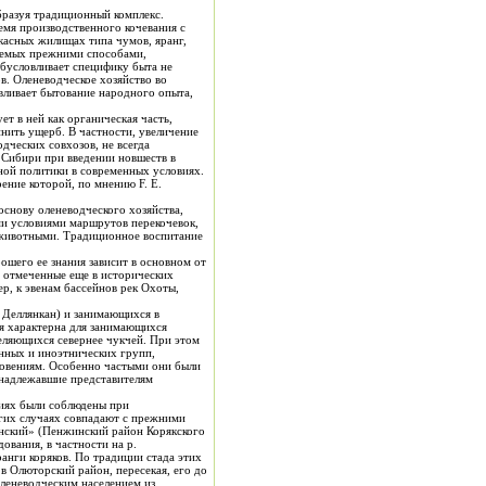
бразуя традиционный комплекс.
емя производственного кочевания с
ркасных жилищах типа чумов, яранг,
ваемых прежними способами,
бусловливает специфику быта не
ов. Оленеводческое хозяйство во
овливает бытование народного опыта,
т в ней как органическая часть,
ить ущерб. В частности, увеличение
дческих совхозов, не всегда
 Сибири при введении новшеств в
ной политики в современных условиях.
ение которой, по мнению F. Е.
основу оленеводческого хозяйства,
ми условиями маршрутов перекочевок,
а животными. Традиционное воспитание
ошего ее знания зависит в основном от
, отмеченные еще в исторических
ер, к эвенам бассейнов рек Охоты,
анимающихся в
ия характерна для занимающихся
еляющихся севернее чукчей. При этом
енных и иноэтнических групп,
новениям. Особенно частыми они были
ринадлежавшие представителям
орякского
ования, в частности на р.
анги коряков. По традиции стада этих
леневодческим населением из