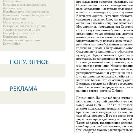
Геополитика
промысловыми позволили развивать нов
Ботаника и сельское хозяйство
Однако, несмотря на нововведения, многие тр
Архитектура
целенаправленной деятельностью каждого этноса в ходе его исторического развития, все же показывают большую 
Новейшая история политология
отнести к оленеводству, практикуемому
Программирование базы данных
В качестве одного из главных обстоят
Наука и техника
северным условиям. Оно, как правило, 
Математика и физика
особенно отметить неприхотливость се
История политичиских учений
Мероприятия, проводившиеся Советской
Законодательство и право
способствуя тем самым ^развитию экон
География и геология
организации труда оленеводов. достиж
Банковское право
оленеводство как занятие, в котором 
Медицинский справочник
заимствованном у палеоазиатов; также 
Карта сайта
рентабельным хозяйственным занятием 
годичным циклом. Обслуживание живот
Сохранение традиционного объясняется
культуры. Нередко оленьи стада откоч
поселками, предприятиями и местами р
Производственный опыт оленеводов, н
значение и в наши дни. Многие тради
наиболее эффективны и единственно п
усовершенствований и улучшение их о
В традиционных отраслях хозяйства и в
настолько богата, что ее очень трудно
В оленеводческом хозяйстве рассматри
табл. 1 показано распределение корен
районов северо-востока Сибири.
П
Бытованию традиций способствует также и то, что многие семьи коренных жителей северо-восточных районов продолжают держать личных оленей. Согласно полевым
материалам 1978— 1982 гг., в четырех солениях Камчатка — Аянке, Слаутном, Манилах и Эссо — 173 семьи имеют оленей, в каждой в среднем но 14—15 голов. В
личном пользовании эвенских, корякских и чукотских семей, издавна занимавшихся оленеводством, также есть олени.
бригадах, но и живущие в поселках лица других профессий, а также пенсионеры. Олени переходят по наследству, дарятся ребенку при рождении, а невесте как
свадебный подарок. В то же время огородничеством занимается очень незначительное аборигенов. В пос. Эссо. например, лишь за четырьмя эвенскими семьями
Таким образом, традиционное оленеводство — по сути 
своей продукцией как местное, так и 
Оленеводство можно рассматривать как