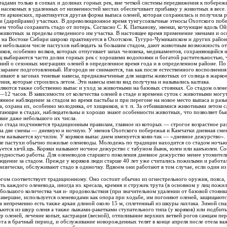
утствие кровососущих насекомых в удаленных от низменностей местах обеспечивает прибавку у животных в весе
сти аркинских, практикуется другая форма выпаса оленей, которая сохранилась и получила р
 (дарпйрами) участках. В дореволюционное время тунгусоязычные этносы Охотского побер
м чтобы сохранить стадо от потерь. Согласно С. К. Патканову, эвенки, кочующие вдоль Ой
 за пределы отведенного им участка. В настоящее время применение эвенами и особенно эвенками изгородей,
ри небольшом числе пастухов наблюдать за большим стадом, дают животным возможность о
ями и богатой растительностью, что требует знания пастбищных
ый. Изгороди не снимаются, так как после естественного восполнения кормов через год на них снова
. Ранее у тунгусов также
ия, которые строились летом. Эти навесы имели вид получума и назывались калтака.
—12 часов. В зависимости от количества оленей в стаде и времени суток с животными могут
нное наблюдение за стадом во время пастьбы и при перегоне на новое место выпаса и разыс
а их, особенно молодняка, от хищников, и т. п. За отбившимися животными летом следуют пешком, а зимой на 
вие даже небольшого их числа.
 стада подчиняется традиционным правилам, главное из которых — строгое возрастное раз
на две смены — дневную и ночную. У эвенов Охотского побережья и Камчатки дневная смена 
ем называется кусчилэн. У коряков выпас днем именуется коян-так — «дневное дежурство».
вные пастухи обычно пожилые оленеводы. Молодежь по традиции находится со стадом ночью.
уется хвчй.щъ. Коряки называют ночное дежурство с табуном йыюк, юлен или канъюлен. С
рудностью работы. Для оленеводов старшего поколения дневное дежурство менее утомител
людение за стадом. Прежде у коряков люди старше 40 лет уже считались пожилыми и рабо
физически, обслуживают стадо в одиночку. Вдвоем они работают в том случае, если один и
гом соответствует традиционному. Оно состоит обычно из огнестрельного оружия, пояса, 
ь каждого оленевода, иногда из. кресала, кремня и стружек трута (в основном у лиц пожил
большого количества чая и- продовольствия (при значительном удалении от базовой стоянки
авершие, используется оленеводами как опора при ходьбе, им погоняют оленей, защищаютс
плетенный из шкуры лахтака. Зимой снаряжение дополняется традиционной
ются из шкур оленя а также лыжами-ракетками ступательного типа (у коряков) или подбиты
оленей, лечение копыт, кастрация (весной), отпиливание верхних ветвей рогов самцам пер
уга в брачный период, и обслуживание новорожденных телят в конце апреля после отела в