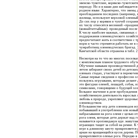
эвенско-чукотские, корякско-чукотски
периоду. Но и в наши дни наблюдается 
родном языке. Характерно, что эвены, работающие в одних бригадах с к
преобладанием последних (например, в
жилища, используют верховой оленный 
До сих пор у коряков и чукчей сохран
их числу относятся весенний «праздник
(коянайтатгыйнын). проводимый после 
К числу наиболее важных, связанных с
поддержания оленеводческого хозяйств
предпочитают жить в соответствии с т
норм и часто стремятся работать не в
чумработниц оленеводческих бригад. З
Камчатской области отражена в табл. 2
Несмотря на то что во многих поселка
Обучение навыкам производственной деятельности является постепенно и начинается обычно уже в раннем детстве. Как правило, оленеводы рассматриваемого региона
летом забирают своих детей из детских садов и интернатов, где они живут на государственном обеспечении, в бригады. Все лето дети вместе с родителями проводят в
оленьих стадах, участвуют в перекочев
Самые первые сведения о профессии ол
пользуясь игрушками, которые делают 
это фигурки оленей, лошадей, собак, и
символами, говорящими о будущей хоз
Большое значение в деле пробуждения у детей школьного и дошкольного возраста инте
хозяйственную деятельность взрослых и формирующие производственные навыки у детей. В играх находит отражение и быт коренного населения, они воспитывают
любовь к природе, укрепляют здоровье
оленеводством.
В большинстве игр дети оленеводов используют аркан — необходимый предм
побывавший в употреблении или новый, вручается мальчику отцом или старшим братом. Смысл большинства игр с употреблением аркана — овладение техникой его
набрасывания на рога оленя с целью отлова животного, выработка реакции я координации движе
рога оленя, которые дети держат над головой, изображая животных. Один или д
называется оропэвидакун иди .мавутлактак, у коряков — коячетык. В другой эвенской игре с оленьими рогами (гаун'акачак) аркан набрасывают 
играющих тащит за собой на ремне. К 
игре к длинному шесту прикрепляется ремень с небольшим бруском дерева на конце. Затем шест начинают вращать. Задача играющих
аркан на вращающийся кусок дерева. Победителем считается тот, 
прикрепляются оленьи рога. Нередко в