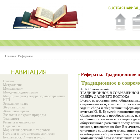
Главная:
Рефераты
Рефераты. Традиц
Главная
Традиционное в соврем
Метрология
Менеджмент
А. Б. Спеваковский
Международное право
ТРАДИЦИОННОЕ В СОВРЕМЕННОЙ 
Медицина физкультура здравоохранение
СЕВЕРА ДАЛЬНЕГО ВОСТОКА
ИГП
В свете возрастания роли общественных наук в разработке проблем развитого социализма особое внимание этнографической науки сейчас направлено па изучение
Земельное право
современности и, в частности, на исследование традиций в хозяйственной деятельности, их значения в развитии современной экономи
Журналистика
задачи сбора и сбережения информации о традиционн
Жилищное право
отмечал Ю. В. Бромлей, повышения пра
Экология и охрана природы
Социалистические преобразования, нач
Транспорт
особенно интенсивно в последние деся
Религия и мифология
общественного развития в эпоху социа
Педагогика
этносов, изменился их быт. В значите
Маркетинг реклама и торговля
отличные в социальном плане, иные в 
История и исторические личности
освободившие аборигенов Севера от с
Бухгалтерский учет и аудит
экономической базы коллективных хозя