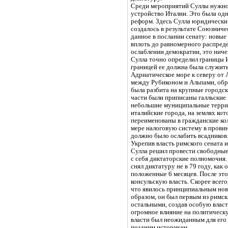
Среди мероприятий Суллы нужно
устройство Италии. Это была од
реформ. Здесь Сулла юридически
создалось в результате Союзниче
данное в послании сенату: новые
вплоть до равномерного распреде
ослаблении демократии, это ниче
Сулла точно определил границы 
границей ее должна была служить
Адриатическое море к северу от
между Рубиконом и Альпами, обр
была разбита на крупные городск
части были приписаны галльские 
небольшие муниципальные терри
италийские города, на землях ко
переименованы в гражданские ко
мере налоговую систему в провин
должно было ослабить всадников
Укрепив власть римского сената 
Сулла решил провести свободные 
с себя диктаторские полномочия.
снял диктатуру не в 79 году, как 
положенные 6 месяцев. После этого
консульскую власть. Скорее всего
что явилось принципиальным новш
образом, он был первым из римск
остальными, создав особую власт
огромное влияние на политическ
власти был неожиданным для его
поздним историкам.