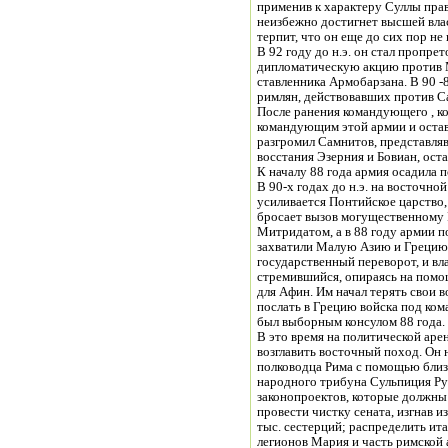
применив к характеру Суллы прави
неизбежно достигнет высшей влас
терпит, что он еще до сих пор не
В 92 году до н.э. он стал пропр
дипломатическую акцию против М
ставленника Армобарзана. В 90 -
римлян, действовавших против С
После ранения командующего , ко
командующим этой армии и остав
разгромил Самнитов, представляв
восстания Эзерния и Бовиан, ост
К началу 88 года армия осадила 
В 90-х годах до н.э. на восточн
усиливается Понтийское царство
бросает вызов могущественному Р
Митридатом, а в 88 году армии п
захватили Малую Азию и Грецию
государственный переворот, и вл
стремившийся, опираясь на помо
для Афин. Им начал терять свои 
послать в Грецию войска под ко
был выборным консулом 88 года.
В это время на политической аре
возглавить восточный поход. Он 
полководца Рима с помощью близ
народного трибуна Сульпиция Руф
законопроектов, которые должны 
провести чистку сената, изгнав 
тыс. сестерций; распределить ита
легионов Мария и часть римской