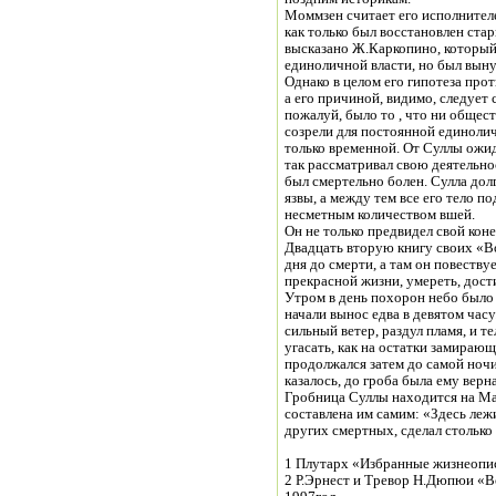
Моммзен считает его исполнителе
как только был восстановлен ст
высказано Ж.Каркопино, который 
единоличной власти, но был выну
Однако в целом его гипотеза про
а его причиной, видимо, следует
пожалуй, было то , что ни обществ
созрели для постоянной единолич
только временной. От Суллы ожи
так рассматривал свою деятельно
был смертельно болен. Сулла долг
язвы, а между тем все его тело п
несметным количеством вшей.
Он не только предвидел свой коне
Двадцать вторую книгу своих «В
дня до смерти, а там он повествуе
прекрасной жизни, умереть, дос
Утром в день похорон небо было
начали вынос едва в девятом часу
сильный ветер, раздул пламя, и т
угасать, как на остатки замираю
продолжался затем до самой ночи
казалось, до гроба была ему верна
Гробница Суллы находится на Ма
составлена им самим: «Здесь лежи
других смертных, сделал столько 
1 Плутарх «Избранные жизнеопис
2 Р.Эрнест и Тревор Н.Дюпюи «Вс