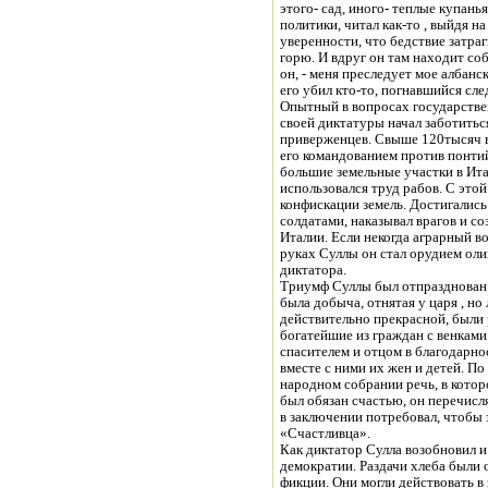
этого- сад, иного- теплые купанья
политики, читал как-то , выйдя н
уверенности, что бедствие затра
горю. И вдруг он там находит соб
он, - меня преследует мое албанс
его убил кто-то, погнавшийся сле
Опытный в вопросах государстве
своей диктатуры начал заботитьс
приверженцев. Свыше 120тысяч в
его командованием против понтий
большие земельные участки в Ита
использовался труд рабов. С это
конфискации земель. Достигались
солдатами, наказывал врагов и с
Италии. Если некогда аграрный во
руках Суллы он стал орудием ол
диктатора.
Триумф Суллы был отпразднован 
была добыча, отнятая у царя , н
действительно прекрасной, были
богатейшие из граждан с венками 
спасителем и отцом в благодарнос
вместе с ними их жен и детей. П
народном собрании речь, в котор
был обязан счастью, он перечисля
в заключении потребовал, чтобы 
«Счастливца».
Как диктатор Сулла возобновил и
демократии. Раздачи хлеба были 
фикции. Они могли действовать в