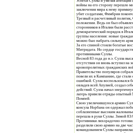
Успехи Суллы и умелая агитация 
войны на его сторону перешло мн
заключения мира к нему примкнул
убит солдатами, Фимбрия покончи
Трезвый и расчетливый политик, 
положении. Ведь он был объявлен
сторонников в Италии были расст
демократический порядок в Итал
группы населения: новые граждан
можно быо набрать сильную арми
За его спиной стояли богатые во
Митридата. Но сердце государств
противниками Суллы.
Весной 83 года до н.э. Сулла вы
отсутствия он вновь вступил на з
кровопролитных гражданских во
Правительство популяров собрало
повели их в Кампанию, где стали
ошибкой. Сулла воспользовался б
овладев всей Апулией, создал се
действий. Сулла начал энергичну
лагерь привели отряды опытный 
Помпей.
Свою увеличившуюся армию Сулла
консула Норбана он одержал побед
соблазненные высоким жаловань
перешла в руки Суллы. Зимой 83/8
Противники лихорадочно готови
разделили свою армию на две час
командованием Суллы направилас