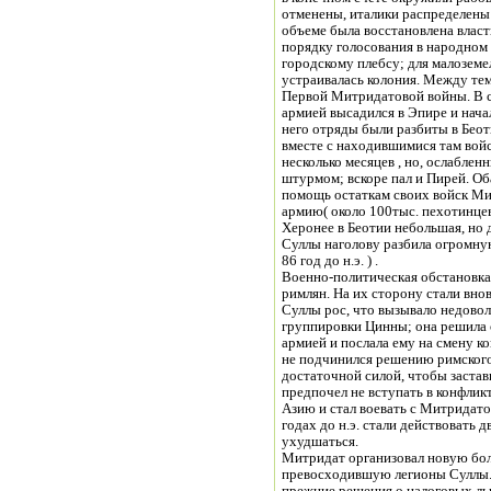
отменены, италики распределены 
объеме была восстановлена влас
порядку голосования в народном
городскому плебсу; для малоземе
устраивалась колония. Между тем
Первой Митридатовой войны. В се
армией высадился в Эпире и нач
него отряды были разбиты в Беот
вместе с находившимися там вой
несколько месяцев , но, ослаблен
штурмом; вскоре пал и Пирей. О
помощь остаткам своих войск М
армию( около 100тыс. пехотинцев
Херонее в Беотии небольшая, но
Суллы наголову разбила огромн
86 год до н.э. ) .
Военно-политическая обстановка 
римлян. На их сторону стали вно
Суллы рос, что вызывало недовол
группировки Цинны; она решила 
армией и послала ему на смену к
не подчинился решению римского 
достаточной силой, чтобы застав
предпочел не вступать в конфлик
Азию и стал воевать с Митридато
годах до н.э. стали действовать 
ухудшаться.
Митридат организовал новую бо
превосходившую легионы Суллы.