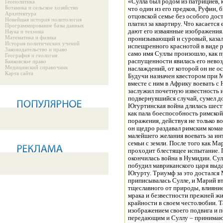
«Сулла был родом из патрициев, 
Геополитика
Ботаника и сельское хозяйство
что один из его предков, Руфин, 
Архитектура
отцовской семье без особого дост
Новейшая история политология
платил за квартиру. Что касается
Программирование базы данных
дают его изваянные изображения. 
Наука и техника
Математика и физика
пронизывающий и суровый, казалс
История политичиских учений
испещренного краснотой в виде р
Законодательство и право
само имя Суллы произошло, как п
География и геология
распущенности явилась его нево
Банковское право
Медицинский справочник
наслаждений, от которой он не о
Карта сайта
Будучи назначен квестором при М
вместе с ним в Африку воевать с
заслужил почетную известность и 
подвернувшийся случай, сумел д
Югуртинская война длилась шесть л
как пала боеспособность римско
поражения, действуя не только в
он щедро раздавал римским кома
малейшего желания воевать за ин
семьи с земли. После того как М
проходит блестящее испытание. 
окончилась война в Нумидии. Сул
побудил мавриканского царя выда
Югурту. Триумф за это достался
приписывалась Сулле, и Марий вт
тщеславного от природы, влияни
мрака и безвестности прежней жи
крайности в своем честолюбии. Та
изображением своего подвига и п
передающим и Суллу – принимаю