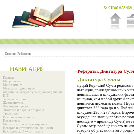
Главная:
Рефераты
Рефераты. Диктатура Су
Главная
Диктатура Суллы
Метрология
Менеджмент
Луций Корнелий Сулла родился в 
Международное право
патриция, принадлежавшей к зна
Медицина физкультура здравоохранение
появившемся в консульских фастах
ИГП
консулов, чем любой другой арис
Земельное право
Журналистика
появилась несколько позже. Перв
Жилищное право
диктатор 333 года до н.э. Публи
Экология и охрана природы
консулом 290 и 277 годов. Впро
Транспорт
осужден по закону против роско
Религия и мифология
Педагогика
носящего – прозвище Сулла) не з
Маркетинг реклама и торговля
Суллы-отца вообще ничего не из
История и исторические личности
говорит об угасании этого рода,
Бухгалтерский учет и аудит