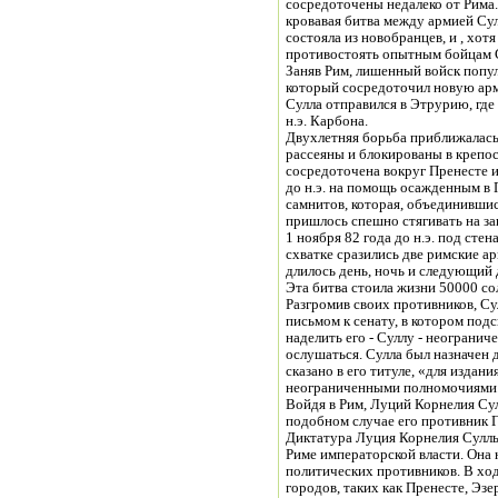
сосредоточены недалеко от Рима.
кровавая битва между армией Су
состояла из новобранцев, и , хот
противостоять опытным бойцам С
Заняв Рим, лишенный войск попул
который сосредоточил новую арм
Сулла отправился в Этрурию, где
н.э. Карбона.
Двухлетняя борьба приближалась
рассеяны и блокированы в крепос
сосредоточена вокруг Пренесте и
до н.э. на помощь осажденным в 
самнитов, которая, объединившис
пришлось спешно стягивать на за
1 ноября 82 года до н.э. под сте
схватке сразились две римские 
длилось день, ночь и следующий 
Эта битва стоила жизни 50000 со
Разгромив своих противников, Су
письмом к сенату, в котором подс
наделить его - Суллу - неограни
ослушаться. Сулла был назначен 
сказано в его титуле, «для издани
неограниченными полномочиями
Войдя в Рим, Луций Корнелия Сулл
подобном случае его противник 
Диктатура Луция Корнелия Сулл
Риме императорской власти. Она 
политических противников. В ход
городов, таких как Пренесте, Эзе