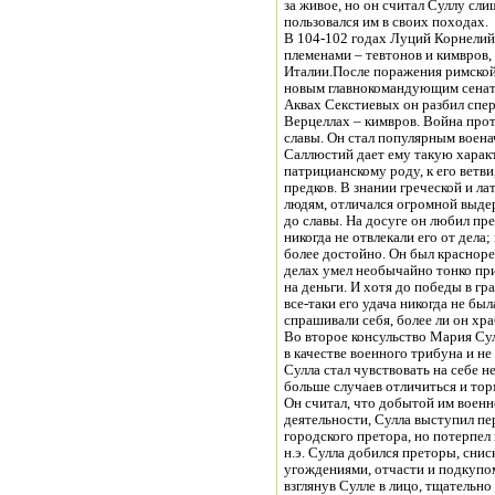
за живое, но он считал Суллу сл
пользовался им в своих походах.
В 104-102 годах Луций Корнелий 
племенами – тевтонов и кимвров,
Италии.После поражения римской
новым главнокомандующим сенат 
Аквах Секстиевых он разбил спер
Верцеллах – кимвров. Война прот
славы. Он стал популярным воена
Саллюстий дает ему такую харак
патрицианскому роду, к его ветв
предков. В знании греческой и л
людям, отличался огромной выде
до славы. На досуге он любил пр
никогда не отвлекали его от дела
более достойно. Он был краснореч
делах умел необычайно тонко при
на деньги. И хотя до победы в г
все-таки его удача никогда не бы
спрашивали себя, более ли он хра
Во второе консульство Мария Сулл
в качестве военного трибуна и не
Сулла стал чувствовать на себе 
больше случаев отличиться и тор
Он считал, что добытой им военн
деятельности, Сулла выступил пе
городского претора, но потерпел 
н.э. Сулла добился преторы, сни
угождениями, отчасти и подкупом
взглянув Сулле в лицо, тщательно