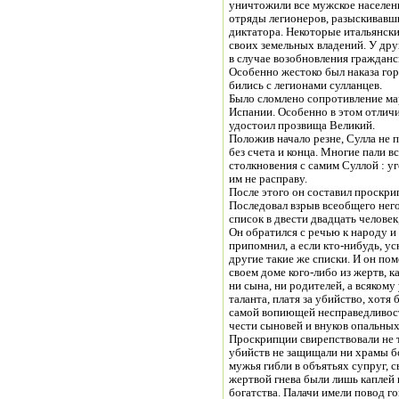
уничтожили все мужское населени
отряды легионеров, разыскивавш
диктатора. Некоторые итальянск
своих земельных владений. У дру
в случае возобновления граждан
Особенно жестоко был наказа го
бились с легионами сулланцев.
Было сломлено сопротивление ма
Испании. Особенно в этом отлич
удостоил прозвища Великий.
Положив начало резне, Сулла не 
без счета и конца. Многие пали в
столкновения с самим Суллой : у
им не расправу.
После этого он составил проскри
Последовал взрыв всеобщего него
список в двести двадцать человек
Он обратился с речью к народу и с
припомнил, а если кто-нибудь, ус
другие такие же списки. И он пом
своем доме кого-либо из жертв, к
ни сына, ни родителей, а всякому
таланта, платя за убийство, хотя
самой вопиющей несправедливост
чести сыновей и внуков опальных
Проскрипции свирепствовали не т
убийств не защищали ни храмы бо
мужья гибли в объятьях супруг, с
жертвой гнева были лишь каплей в
богатства. Палачи имели повод го