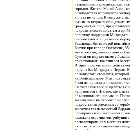
прежние решения о налоговых льг
реквизициям и конфискациям у св
городов. Жители Малой Азии , к
освободителя от римского господ
ничуть не лучше. К тому же у ма
вызывало недовольство демагоги
гражданских прав, предоставлен
покровительство пиратам и др. 
политику поддержки Митридата и
спокойствия и социального поряд
Решающая битва новой понтийско
Беотии при городе Орхомене( 85 г
жестокостью, римские войска бы
Суллы( он вырвал знамя у бежавше
приостановить начавшееся бегств
Вторая римская армия, действую
одну из баз Митридата Пергам. К 
организовать свой флот, который
на Эгейском море. Митридат оказ
были исчерпаны и он запросил м
Он хотел быстрее разделаться с 
направиться в Италию, где власть
объявившие его вне закона. Поэт
захваченные им территории в Ма
предоставить римлянам 80 кораб
заключил так называемый Дардански
переправе своей восточной арми
наложена огромна контрибуция в
расквартированы у местных жител
их и сверх того выплачивать еже