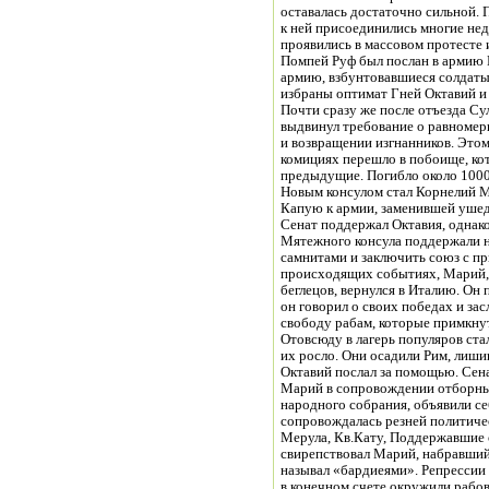
оставалась достаточно сильной. 
к ней присоединились многие не
проявились в массовом протесте 
Помпей Руф был послан в армию Г
армию, взбунтовавшиеся солдаты 
избраны оптимат Гней Октавий и
Почти сразу же после отъезда Су
выдвинул требование о равномер
и возвращении изгнанников. Этом
комициях перешло в побоище, ко
предыдущие. Погибло около 10000
Новым консулом стал Корнелий М
Капую к армии, заменившей ушедш
Сенат поддержал Октавия, однак
Мятежного консула поддержали н
самнитами и заключить союз с п
происходящих событиях, Марий,
беглецов, вернулся в Италию. Он 
он говорил о своих победах и зас
свободу рабам, которые примкнут
Отовсюду в лагерь популяров стал
их росло. Они осадили Рим, лишив
Октавий послал за помощью. Сенат
Марий в сопровождении отборных 
народного собрания, объявили се
сопровождалась резней политиче
Мерула, Кв.Кату, Поддержавшие 
свирепствовал Марий, набравший
называл «бардиеями». Репрессии 
в конечном счете окружили рабов