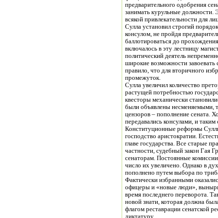
предварительного одобрения се
занимать курульные должности. 
всякой привлекательности для ли
Сулла установил строгий порядок
консулом, не пройдя предварител
баллотироваться до прохождения 
включалось в эту лестницу магист
политический деятель непременн
широкие возможности завоевать 
правило, что для вторичного изб
промежуток.
Сулла увеличил количество прето
растущей потребностью государс
квесторы механически становилис
были объявлены несменяемыми, т
цензоров – пополнение сената. Х
передавались консулами, и таким
Конституционные реформы Суллы
господство аристократии. Естест
главе государства. Все старые пр
частности, судебный закон Гая Г
сенаторам. Постоянные комиссии
число их увеличено. Однако в ду
пополнено путем выбора по триба
Фактически избранными оказалис
офицеры и «новые люди», вынырн
время последнего переворота. Т
новой знати, которая должна был
флагом реставрации сенатской р
диктатуру.