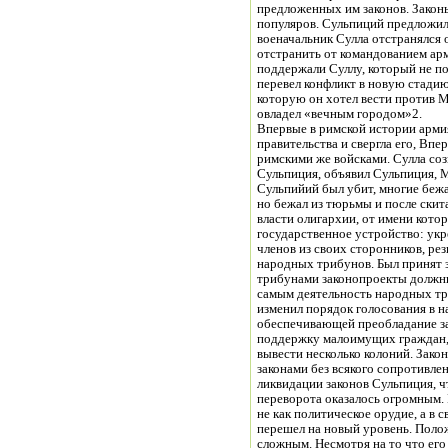
предложенных им законов. Законы
популяров. Сульпиций предложил
военачальник Сулла отстранялся 
отстранить от командованием ар
поддержали Суллу, который не п
перевел конфликт в новую стадию.
которую он хотел вести против М
овладел «вечным городом»2.
Впервые в римской истории арм
правительства и свергла его, Впе
римскими же войсками. Сулла соз
Сульпиция, объявил Сульпиция, М
Сульпийий был убит, многие бежа
но бежал из тюрьмы и после скит
власти олигархии, от имени кото
государственное устройство: укр
членов из своих сторонников, ре
народных трибунов. Был принят 
трибунами законопроекты должны
самым деятельность народных три
изменил порядок голосования в н
обеспечивающей преобладание з
поддержку малоимущих граждан,
вывести несколько колоний. Зак
законами без всякого сопротивле
ликвидации законов Сульпиция, чт
переворота оказалось огромным. 
не как политическое орудие, а в 
перешел на новый уровень. Поло
сложным. Несмотря на то что ег